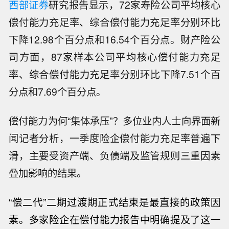
西部证券
研究报告显示，72家寿险公司平均核心
偿付能力充足率、综合偿付能力充足率分别环比
下降12.98个百分点和16.54个百分点。财产险公
司方面，87家样本公司平均核心偿付能力充足
率、综合偿付能力充足率分别环比下降7.51个百
分点和7.69个百分点。
偿付能力为何“集体承压”？多位业内人士向界面新
闻记者分析，一季度险企偿付能力充足率普遍下
滑，主要受资产端、负债端及监管规则三重因素
叠加影响的结果。
“
偿二代
”
二期过渡期正式结束是最直接的政策因
素。多家险企在偿付能力报告中明确提及了这一