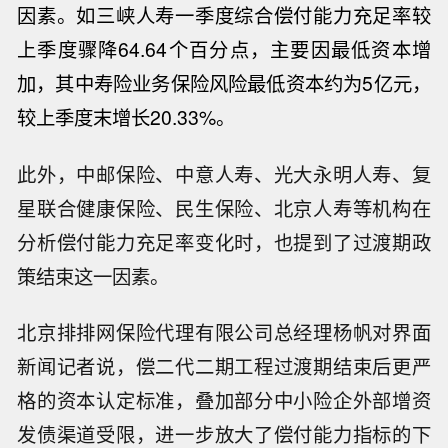
因素。如三峡人寿一季度综合偿付能力充足率较
上季度骤降
64.64
个百分点，主要因最低资本增
加，其中寿险业务保险风险最低资本约为
5
亿元，
较上季度末增长
20.33%
。
此外，中邮保险、中意人寿、光大永明人寿、复
星联合健康保险、民生保险、北京人寿等机构在
分析偿付能力充足率变化时，也提到了过渡期政
策结束这一因素。
北京排排网保险代理有限公司总经理杨帆对界面
新闻记者说，偿二代二期工程过渡期结束后更严
格的资本认定标准，叠加部分中小险企外部增资
发债渠道受限，进一步放大了偿付能力指标的下