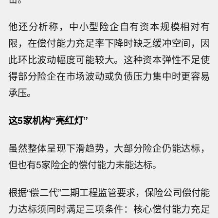
他还分析称，中小型险企自有资本规模相对有
限，在偿付能力充足率下降时缺乏缓冲空间，因
此环比波动幅度可能较大。这种资本弹性不足使
得部分险企在市场波动或负债压力集中时更容易
承压。
这
5
家机构
“
亮红灯
”
虽然整体呈现下滑趋势，大部分险企仍能达标，
但也有5家险企的偿付能力未能达标。
根据“偿二代”二期工程监管要求，保险公司偿付能
力达标须同时满足三项条件：核心偿付能力充足