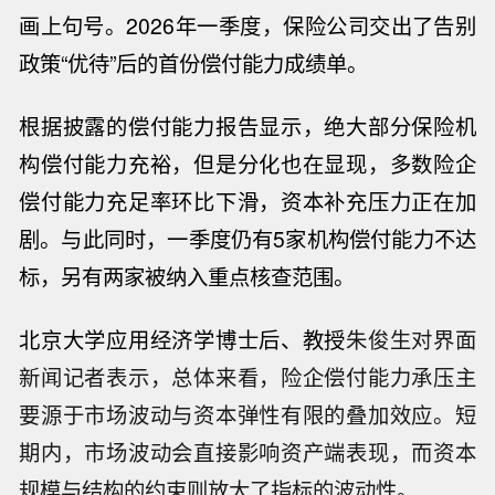
画上句号。
2026
年一季度，保险公司交出了告别
政策
“
优待
”
后的首份偿付能力成绩单。
根据披露的偿付能力报告显示，绝大部分保险机
构偿付能力充裕，但是分化也在显现，多数险企
偿付能力充足率环比下滑，资本补充压力正在加
剧。与此同时，一季度仍有
5
家机构偿付能力不达
标，另有两家被纳入重点核查范围。
北京大学应用经济学博士后、教授
朱俊生对界面
新闻记者表示，总体来看，险企偿付能力承压主
要源于市场波动与资本弹性有限的叠加效应。短
期内，市场波动会直接影响资产端表现，而资本
规模与结构的约束则放大了指标的波动性。