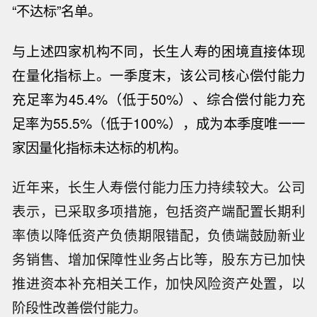
“
不达标
”
名单。
与上述四家机构不同，长生人寿的困境直接体现
在量化指标上。一季度末，该公司核心偿付能力
充足率为
45.4%
（低于
50%
）、综合偿付能力充
足率为
55.5%
（低于
100%
），成为本季度唯一一
家因量化指标未达标的机构。
近年来，长生人寿偿付能力压力持续较大。公司
表示，已采取多项措施，包括资产端配置长期利
率债以降低资产负债期限错配，负债端鼓励新业
务销售、增加保障性业务占比等，股东方已加快
推进资本补充相关工作，加快风险资产处置，以
阶段性改善偿付能力。