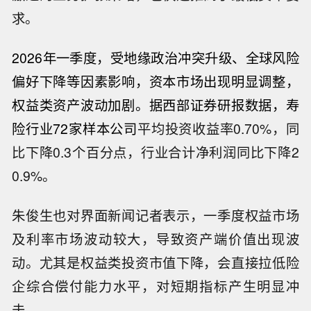
求。
2026
年一季度，受地缘政治冲突升级、全球风险
偏好下降等因素影响，资本市场出现明显调整，
权益类资产波动加剧。据西部证券研报数据，寿
险行业72家样本公司
平均投资收益率0.70%，同
比下降0.3个百分点，行业合计净利润同比下降2
0.9%。
朱俊生也对界面新闻记者表示，一季度权益市场
及利率市场波动较大，导致资产端价值出现波
动。尤其是权益类投资市值下降，会直接拉低险
企综合偿付能力水平，对短期指标产生明显冲
击。