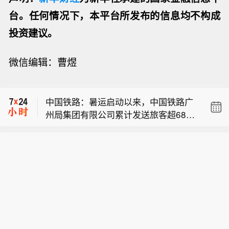
台。任何情况下，本平台所发布的信息均不构成
投资建议。
微信编辑：曹煜
【千亿级市场爆发】截至目前，2026年
暑期档电影票房破83亿元，国家电影局
中国铁路：暑运启动以来，中国铁路广
数据显示，每1元票房能带动15.77元相
州局集团有限公司累计发送旅客超6800
关产业产值。据测算今年以来电影全产
【伊朗总统说必须摆脱非战非和局面】
万人次。
业链产值已超过3700亿元。（央视新
当地时间8月8日，伊朗总统佩泽希齐扬
闻）
【千亿级市场爆发】截至目前，2026年
在德黑兰举行的新闻发布会上表示，针
暑期档电影票房破83亿元，国家电影局
对美国的违约情况，应该成立一个专门
中国铁路：暑运启动以来，中国铁路广
数据显示，每1元票房能带动15.77元相
团队来处理违约问题，而不是诉诸武
州局集团有限公司累计发送旅客超6800
关产业产值。据测算今年以来电影全产
力。他指出，与其干坐着空想，不如仔
万人次。
业链产值已超过3700亿元。（央视新
细观察细节，考虑如何解决问题。佩泽
闻）
希齐扬强调，伊朗当前与阿曼关于霍尔
木兹海峡通航管理的谈判就是要找到解