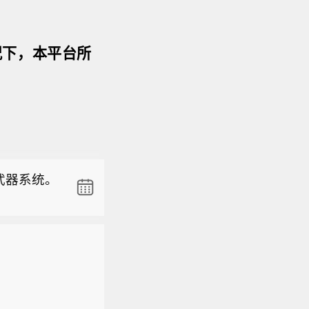
况下，本平台所
7日，哥
卡利宣誓
武器系统。
哥伦比亚律
此前在竞
美元的合
央视新
7日，哥
卡利宣誓
武器系统。
哥伦比亚律
此前在竞