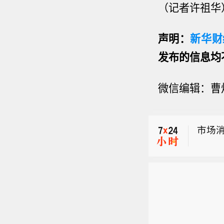
（记者许祖华
声明：
新华财
发布的信息均
微信编辑：曹
【哥
伦比
市场消
就职
师、
市场消
选时
同。
闻）
【哥
伦比
市场消
就职
师、