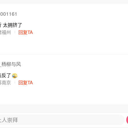
001161
菜市场应该步行 太拥挤了
建福州
回复TA
_杨柳与风
装反了
苏南京
回复TA
让人崇拜