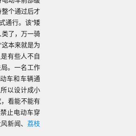
待整个通过后才
式通行。该“矮
人类了，万一骑
“这本来就是为
只是有些人不自
法局。一名工作
动车和车辆通
之所以设计成小
究，看能不能有
内禁止电动车穿
大风新闻、
荔枝
报气温转