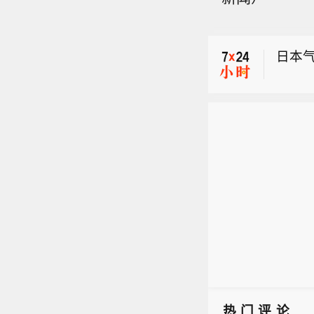
凉、
【航
日本
货阶段
示，该
日本
公司
时。
区本
【日
象厅预
凉、
数日
【航
日本
产，
货阶段
示，该
供应
公司
时。
区本
象厅预
数日
产，
供应
热门评论