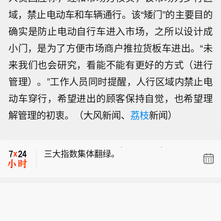
域，禁止电动车和车辆通行。该“矮门”的主要目的
确实是防止电动自行车进入市场，之所以设计成
小门，是为了方便市场商户推拉货板车进出。“未
来我们也会研究，看能不能有更好的方式（进行
管理）。”工作人员同时提醒，人行区域内禁止电
动车穿行，希望进出的顾客保持自觉，也希望理
【丰田在美召回约50.8万辆凯美瑞，因
解管理的初衷。（大风新闻、
荔枝
新闻）
仪表盘故障可能影响安全功能】当地时
【港股医药股走强 康龙化成涨近6%】
间8月6日，丰田汽车宣布在美国召回约
截至发稿，康龙化成(03759.HK)涨5.6
50.8万辆2025至2026年款凯美瑞（Ca
三大指数集体翻绿。
3%，药明康德(02359.HK)涨3.34%，
mry）车型，原因是车辆7英寸组合仪表
药明生物(02269.HK)涨3.04%。
可能在启动时出现黑屏，导致转向灯、
【丰田在美召回约50.8万辆凯美瑞，因
危险警示灯以及部分提示音功能失效。
仪表盘故障可能影响安全功能】当地时
【港股医药股走强 康龙化成涨近6%】
间8月6日，丰田汽车宣布在美国召回约
截至发稿，康龙化成(03759.HK)涨5.6
50.8万辆2025至2026年款凯美瑞（Ca