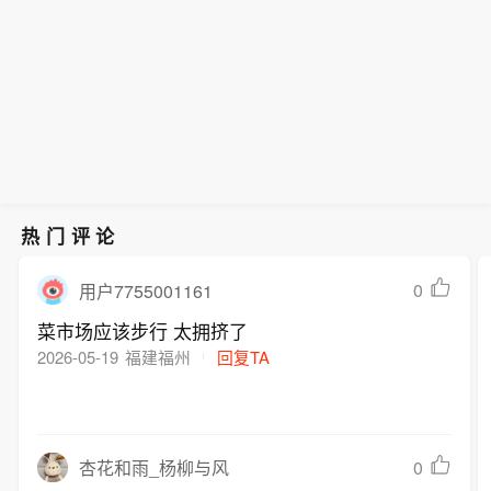
3%，药明康德(02359.HK)涨3.34%，
mry）车型，原因是车辆7英寸组合仪表
药明生物(02269.HK)涨3.04%。
可能在启动时出现黑屏，导致转向灯、
危险警示灯以及部分提示音功能失效。
热门评论
0
用户7755001161
菜市场应该步行 太拥挤了
2026-05-19
福建福州
回复TA
0
杏花和雨_杨柳与风