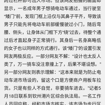
跨过栏杆即可出入市场。但该网友拍摄的画面却
显示，一名成年男子想骑电动车通过，当行驶至
“矮门”前，发现门框上沿仅与其鼻子平齐，导致该
男子只能先将电动车前部缓慢驶过小门，随后弯
腰、侧头，让身体从门框下方“绕”过去，待整个通
过后才直起身子正常骑行。其身后一名身高略低
的女子也以同样的方式通行。该“矮门”的设置引发
网友两极反应。一部分网友不解：“设计也太反人
类了，万一骑车没注意撞上了，后果不堪设想。”
另一部分网友则表示理解：“这本来就是为防止电
动车进市场设的，留这个口是方便商户用板车拉
货。只是有些人不自觉，非要骑车进去。”记者5
月18日联系到钦州港片区综合执法局。一名工作
人员回应称，经和市场方核实，该市场为步行区