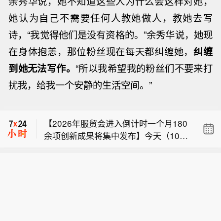
余秀华说，她不知道这些人为什么会这样对她，
她认为自己不需要任何人教她做人，教她去写
诗，“我觉得他们是没有资格的。”余秀华说，她现
在身体抱恙，那位粉丝现在每天都纠缠她，
纠缠
到她无法写作。
“所以我希望我的粉丝们不要来打
【豪能股份等在泸州成立新材料科技公
扰我，给我一个安静的生活空间。”
司 注册资本200万欧元】天眼查App显
【俄石化重镇遭乌无人机袭击已致12人
示，近日，豪能梯爱司新材料科技（泸
死】俄罗斯鞑靼斯坦共和国下卡姆斯克
州）有限公司成立，法定代表人为杨贵
【2026年服贸会进入倒计时一个月180
市市长拉德米尔·别利亚耶夫今天（8月1
根，注册资本200万欧元，经营范围包
余项创新成果将集中发布】今天（10
0日）在社交媒体平台发声明称，乌克
括新材料技术研发、金属表面处理及热
【豪能股份等在泸州成立新材料科技公
日），距离2026年中国国际服务贸易交
兰无人机对该市的工业和民用目标实施
处理加工、真空镀膜加工、新型膜材料
司 注册资本200万欧元】天眼查App显
易会（以下简称“服贸会”）开幕还有一
了袭击。据俄新社报道，袭击已造成当
制造等，由成都豪能科技股份有限公司
【俄石化重镇遭乌无人机袭击已致12人
示，近日，豪能梯爱司新材料科技（泸
个月。在服贸会永久会址首钢园区，一
地12人死亡、39人受伤。据多家俄罗斯
等共同持股。
死】俄罗斯鞑靼斯坦共和国下卡姆斯克
州）有限公司成立，法定代表人为杨贵
系列组展办会和服务保障细节正式发
媒体报道，该地区技术最为先进的炼油
市市长拉德米尔·别利亚耶夫今天（8月1
根，注册资本200万欧元，经营范围包
布。本届服贸会上，80余家企业和机构
厂之一在此次袭击中受损。 下卡姆斯克
0日）在社交媒体平台发声明称，乌克
括新材料技术研发、金属表面处理及热
计划发布180余项创新成果，并首次设
是俄罗斯鞑靼斯坦共和国的一座工业城
兰无人机对该市的工业和民用目标实施
处理加工、真空镀膜加工、新型膜材料