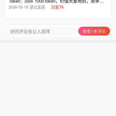
Token：同样 1000Token，价值天差地别，简单闲
于印尼央行证券。
聊 vs 深度科研，成本差几百倍 → 没法标准化，
2026-05-19
湖北宜昌
回复TA
就不可能成为稳定货币。
好的评论会让人崇拜
查看1条评论