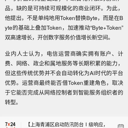
品，缺的是可持续可规模化的商业闭环。为此，
他提出，不是单纯地用Token替换Byte，而是在B
yte的基础上叠加Token，加速推动“Byte+Token”
双高速增长，开创数字服务价值增长新空间。
业内人士认为，电信运营商确实拥有账户、计
费、网络、政企和属地服务等长期积累的能力，
但这些传统优势并不会自动转化为AI时代的平台
优势。运营商最终能否借Token重建角色，取决
【上海青浦区启动防汛防台Ⅰ级响应，
青浦南门水位已达3.84米】从上海青浦
于它能否完成从网络控制者到智能服务组织者的
【机构：印尼央行第四季度可能加息】
区获悉，目前上海青浦南门水位已达3.8
转型。
联昌国际将其对印尼央行利率的预期从
4米，超保证水位，根据《青浦区防汛
穆迪将松下评级上调至A3，展望稳定。
按兵不动修正为第四季度加息25个基
防台专项应急预案》，经区政府同意，
点，这反映出与厄尔尼诺现象相关的食
区防汛专项指挥部决定于2026年8月10
【上海青浦区启动防汛防台Ⅰ级响应，
品供应受干扰和能源价格高企带来的通
日11时10分将全区防汛防台II级响应更