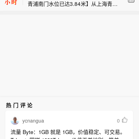
青浦南门水位已达3.84米】从上海青浦
胀风险。联昌国际分析师表示，2026年
新为全区防汛防台Ⅰ级响应行动。请各
【机构：印尼央行第四季度可能加息】
区获悉，目前上海青浦南门水位已达3.8
通胀率可能达到3.4%，接近印尼央行目
街镇、各单位做好应对防范工作，做好
联昌国际将其对印尼央行利率的预期从
4米，超保证水位，根据《青浦区防汛
标区间的上限。他们表示，财政空间预
人员转移安置、社会面保安全工作。当
按兵不动修正为第四季度加息25个基
防台专项应急预案》，经区政府同意，
计将保持充足，因为较高的能源补贴带
前，上海青浦区高挂大风橙色预警、暴
点，这反映出与厄尔尼诺现象相关的食
区防汛专项指挥部决定于2026年8月10
来的影响可能会在很大程度上被优先项
雨橙色预警。（澎湃）
品供应受干扰和能源价格高企带来的通
日11时10分将全区防汛防台II级响应更
目的削减和更强劲的财政收入所抵消。
胀风险。联昌国际分析师表示，2026年
新为全区防汛防台Ⅰ级响应行动。请各
他们认为，因此占GDP 2.85%的财政赤
通胀率可能达到3.4%，接近印尼央行目
街镇、各单位做好应对防范工作，做好
字目标预计将保持不变，尽管下半年政
标区间的上限。他们表示，财政空间预
人员转移安置、社会面保安全工作。当
府支出可能增加会带来上行风险。联昌
计将保持充足，因为较高的能源补贴带
前，上海青浦区高挂大风橙色预警、暴
国际补充道，增强的流动性激励措施应
来的影响可能会在很大程度上被优先项
雨橙色预警。（澎湃）
会缓解资金压力，但信贷传导可能依然
目的削减和更强劲的财政收入所抵消。
有限，随着银行继续将过剩流动性配置
他们认为，因此占GDP 2.85%的财政赤
于印尼央行证券。
字目标预计将保持不变，尽管下半年政
热门评论
府支出可能增加会带来上行风险。联昌
国际补充道，增强的流动性激励措施应
ycnangua
0
会缓解资金压力，但信贷传导可能依然
流量 Byte：1GB 就是 1GB，价值稳定、可交易。
有限，随着银行继续将过剩流动性配置