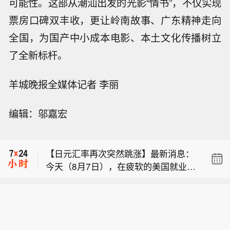
可能性。这部从潮汕出发的光影“情书”，不仅实现
票房口碑双丰收，更让岭南故事、广东精神走向
全国，为国产中小成本电影、本土文化传播树立
了全新标杆。
羊城晚报全媒体记者 李丽
编辑：邬嘉宏
【日本二季度3次干预汇市，未能扭转
日元颓势】8月7日，日本财务省公布今
【日元汇率再次突然跳涨】最新消息：
年4月至6月汇率干预情况。日本二季度
今天（8月7日），在疲软的美国就业数
累计实施3次日元汇率干预，规模超过1
【报告：DOGE宣称为美国纳税人节省1
据公布后，日元兑美元汇率再次突然跳
1万亿日元（1美元约合158日元），但
100亿美元缺乏依据】埃隆・马斯克牵
涨：美元一度下跌1.1%，至1美元兑15
未能扭转日元贬值趋势。（澎湃）
【日本二季度3次干预汇市，未能扭转
头的政府效率部（DOGE）去年启动削
6.68日元。目前尚不清楚是什么推动了
日元颓势】8月7日，日本财务省公布今
减联邦政府开支工作时，同步上线了一
这一市场波动，也不确定日本是否再次
【日元汇率再次突然跳涨】最新消息：
年4月至6月汇率干预情况。日本二季度
个网站，用以展示该部门所称、为纳税