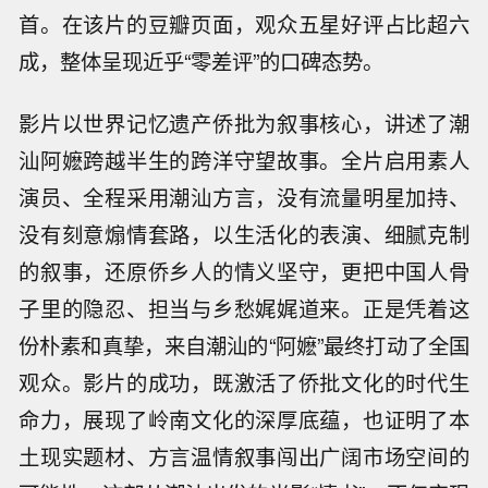
首。在该片的豆瓣页面，观众五星好评占比超六
成，整体呈现近乎“零差评”的口碑态势。
影片以世界记忆遗产侨批为叙事核心，讲述了潮
汕阿嬷跨越半生的跨洋守望故事。全片启用素人
演员、全程采用潮汕方言，没有流量明星加持、
没有刻意煽情套路，以生活化的表演、细腻克制
的叙事，还原侨乡人的情义坚守，更把中国人骨
子里的隐忍、担当与乡愁娓娓道来。正是凭着这
份朴素和真挚，来自潮汕的“阿嬷”最终打动了全国
观众。影片的成功，既激活了侨批文化的时代生
命力，展现了岭南文化的深厚底蕴，也证明了本
土现实题材、方言温情叙事闯出广阔市场空间的