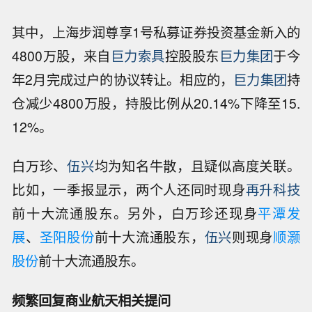
其中，上海步润尊享1号私募证券投资基金新入的
4800万股，来自
巨力索具
控股股东
巨力集团
于今
年2月完成过户的协议转让。相应的，
巨力集团
持
仓减少4800万股，持股比例从20.14%下降至15.
12%。
白万珍、
伍兴
均为知名牛散，且疑似高度关联。
比如，一季报显示，两个人还同时现身
再升科技
前十大流通股东。另外，白万珍还现身
平潭发
展
、
圣阳股份
前十大流通股东，
伍兴
则现身
顺灏
股份
前十大流通股东。
频繁回复商业航天相关提问