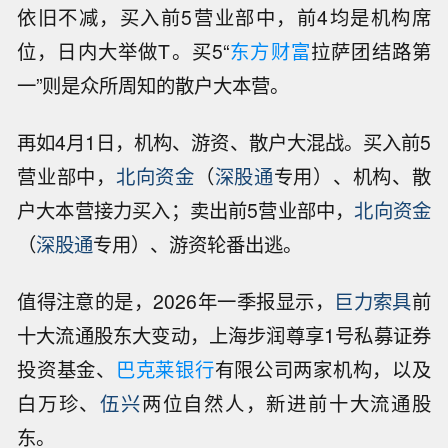
依旧不减，买入前5营业部中，前4均是机构席
位，日内大举做T。买5“
东方财富
拉萨团结路第
一”则是众所周知的散户大本营。
再如4月1日，机构、游资、散户大混战。买入前5
营业部中，
北向资金
（
深股通
专用）、机构、散
户大本营接力买入；卖出前5营业部中，
北向资金
（
深股通
专用）、游资轮番出逃。
值得注意的是，2026年一季报显示，
巨力索具
前
十大流通股东大变动，上海步润尊享1号私募证券
投资基金、
巴克莱银行
有限公司两家机构，以及
白万珍、
伍兴
两位自然人，新进前十大流通股
东。