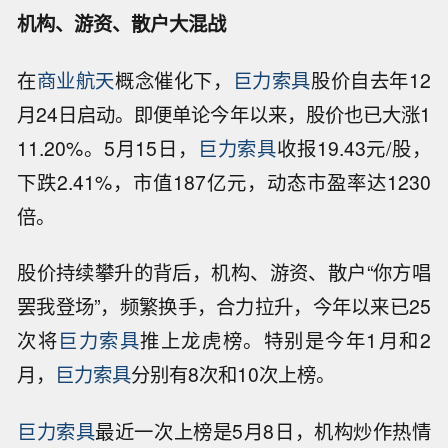
机构、游资、散户大混战
在
商业航天
概念催化下，
巨力索具
股价自去年12
月24日启动。即便单论今年以来，股价也已大涨1
11.20%。5月15日，
巨力索具
收报19.43元/股，
下跌2.41%，市值187亿元，动态市盈率达1230
倍。
股价持续攀升的背后，机构、游资、散户“你方唱
罢我登场”，频繁换手，合力拉升，今年以来已25
次将
巨力索具
推上龙虎榜。特别是今年1月和2
月，
巨力索具
分别有8次和10次上榜。
巨力索具
最近一次上榜是5月8日，机构炒作热情