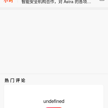
智能安全机构合作，对 Astra 的各项能
秘鲁经济部长称，政府目标是五年内将
力开展测试。
贫困率降至 15%。
秘鲁经济部长表示，在秘鲁国家石油公
司近期董事会重组后，不会对该国企推
行私有化。
热门评论
undefined