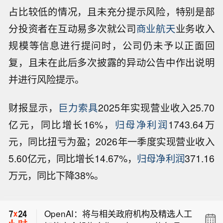
占比较低的情况，且未充分提示风险，特别是部
分投资者在互动易多次就公司
商业航天
业务收入
规模等信息进行提问时，公司仍未予以正面回
复，且未在此后多次披露的异动公告中作出说明
并进行风险提示。
财报显示，
巨力索具
2025年实现营业收入25.70
亿元，同比增长16%，
归母净利润
1743.64万
元，同比扭亏为盈；2026年一季度实现营业收入
5.60亿元，同比增长14.67%，
归母净利润
371.16
秘鲁经济部长称，政府目标是五年内将
万元，同比下降38%。
贫困率降至 15%。
秘鲁经济部长表示，在秘鲁国家石油公
司近期董事会重组后，不会对该国企推
OpenAI：将与相关政府机构及精选人工
行私有化。