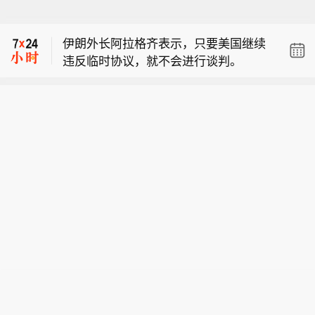
【加拿大不列颠哥伦比亚省进入紧急状
息。
态】加拿大不列颠哥伦比亚省政府8月8
伊朗外长阿拉格齐表示，只要美国继续
日宣布全省进入紧急状态，以应对该省
违反临时协议，就不会进行谈判。
多地快速蔓延的山火灾情。不列颠哥伦
市场消息：伊朗外长阿拉格齐表示，伊
比亚省省长戴维·伊比在新闻发布会上表
美之间没有谈判，仅通过中间人互传信
示，目前状况非常危险，火势蔓延迅速
【加拿大不列颠哥伦比亚省进入紧急状
息。
且随时发生变化。政府当前核心工作是
态】加拿大不列颠哥伦比亚省政府8月8
保障生命安全和开展救援，救援人员正
日宣布全省进入紧急状态，以应对该省
通过空中疏散受困民众。（CCTV国际
多地快速蔓延的山火灾情。不列颠哥伦
时讯）
比亚省省长戴维·伊比在新闻发布会上表
示，目前状况非常危险，火势蔓延迅速
且随时发生变化。政府当前核心工作是
保障生命安全和开展救援，救援人员正
通过空中疏散受困民众。（CCTV国际
时讯）