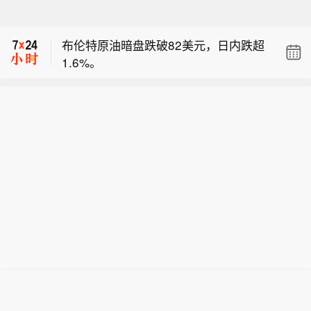
【我国首个预防急性高原病药物获批上
市】据西藏日报，近日，经国家药品监
布伦特原油暗盘跌破82美元，日内跌超
督管理局严格审评审批，由西藏自治区
1.6%。
人民医院副院长、西藏高原医学研究所
【陕西柞水泥石流灾害致3人遇难】今
所长格桑罗布教授担任主要研究者的乙
天（8月8日）13时40分，陕西商洛柞水
酰唑胺缓释胶囊正式获批上市，成为国
【我国首个预防急性高原病药物获批上
县泥石流灾害造成的2名失联人员中，
内首个获批具有预防急性高原病适应症
市】据西藏日报，近日，经国家药品监
最后1名失联人员被找到，已确认不幸
的药品。该药品的获批上市，结束了我
布伦特原油暗盘跌破82美元，日内跌超
督管理局严格审评审批，由西藏自治区
遇难，此次泥石流灾害共造成3人不幸
国无专门预防急性高原病专用药的历
1.6%。
人民医院副院长、西藏高原医学研究所
遇难。目前当地卫生防疫人员已展开全
史，进一步丰富了高原医学防治手段，
所长格桑罗布教授担任主要研究者的乙
面消杀防疫工作，并妥善做好善后工
为高原群众、广大进藏人群及高原重大
酰唑胺缓释胶囊正式获批上市，成为国
作。（央视新闻）
项目建设提供了坚实的健康保障，同时
内首个获批具有预防急性高原病适应症
有力提升了西藏在国际高原医学领域的
的药品。该药品的获批上市，结束了我
科研影响力。
国无专门预防急性高原病专用药的历
史，进一步丰富了高原医学防治手段，
为高原群众、广大进藏人群及高原重大
项目建设提供了坚实的健康保障，同时