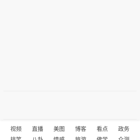
有力提升了西藏在国际高原医学领域的
科研影响力。
视频
直播
美图
博客
看点
政务
搞笑
八卦
情感
旅游
佛学
众测