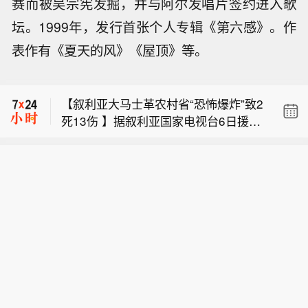
赛而被吴宗宪发掘，并与阿尔发唱片签约进入歌
【叙利亚大马士革农村省“恐怖爆炸”致2
死13伤 】据叙利亚国家电视台6日援引
坛。1999年，发行首张个人专辑《第六感》。作
Naver第二财季持续经营业务利润5,203
叙过渡政府卫生部消息报道，大马士革
表作有《夏天的风》《屋顶》等。
亿韩元，上年同期5,216亿韩元。
农村省当天一辆小型巴士发生爆炸，造
【大华银行第二季度净利润因财富管理
成至少2人死亡、13人受伤，地方政府
业务强劲增长而上升】大华银行第二季
将此次袭击定性为恐袭。大马士革农村
【叙利亚大马士革农村省“恐怖爆炸”致2
度净利润上升，受财富管理和贸易业务
省省长阿米尔·谢赫当晚表示，这起“恐
死13伤 】据叙利亚国家电视台6日援引
强劲增长的提振。这家新加坡银行周五
怖爆炸事件”的所有涉案人员都将难逃其
Naver第二财季持续经营业务利润5,203
叙过渡政府卫生部消息报道，大马士革
表示，在截至6月的三个月里，其净利
责，此类“恐怖主义行径”不会破坏叙利
亿韩元，上年同期5,216亿韩元。
农村省当天一辆小型巴士发生爆炸，造
润较上年同期增长10%，至14.8亿新加
亚团结，也不会阻止叙利亚维护安全与
成至少2人死亡、13人受伤，地方政府
坡元(相当于11.5亿美元)。总收入为36.
稳定的努力。据叙利亚国家电视台报
将此次袭击定性为恐袭。大马士革农村
0亿新加坡元，较上年同期增长4%。
道，过渡政府内政部安全部队和民防部
省省长阿米尔·谢赫当晚表示，这起“恐
门已控制现场，并已重新开放道路供民
怖爆炸事件”的所有涉案人员都将难逃其
用车辆通行。叙过渡政府尚未公布此次
责，此类“恐怖主义行径”不会破坏叙利
袭击调查结果。
亚团结，也不会阻止叙利亚维护安全与
稳定的努力。据叙利亚国家电视台报
道，过渡政府内政部安全部队和民防部