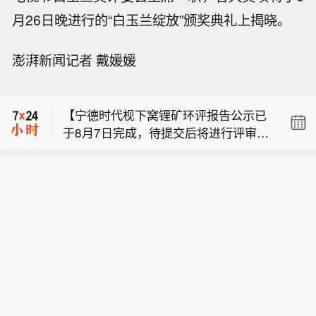
月26日晚进行的“白玉兰绽放”颁奖典礼上揭晓。
【伊朗陆军司令：将对任何敌对行动作
澎湃新闻记者 戴媛媛
出坚决回应】伊朗陆军司令阿里·贾汉沙
【台风“白海豚”在浙江乐清二次登陆】
希在视察战备时表示，伊朗将对任何敌
今年第13号台风“白海豚”的中心在浙江
对行动作出“坚决且具有威慑力”的回
【宁德时代枧下窝锂矿环评报告公示已
乐清二次登陆。（央视新闻）
应。他强调，如果美军进入伊朗境内，
于8月7日完成，待提交后将进行评审】
伊方将予以打击。贾汉沙希还表示，伊
【伊朗陆军司令：将对任何敌对行动作
针对枧下窝锂矿项目的复产进展，宜春
朗陆军地面部队持续监测威胁，处于全
出坚决回应】伊朗陆军司令阿里·贾汉沙
市政府相关人士表示，“目前，该项目
面战备状态，快速反应部队和特种部队
【台风“白海豚”在浙江乐清二次登陆】
希在视察战备时表示，伊朗将对任何敌
（枧下窝锂矿采矿项目）环评报告和公
已部署在边境地区。（央视新闻）
今年第13号台风“白海豚”的中心在浙江
对行动作出“坚决且具有威慑力”的回
众参与说明的公示环节，已于8月7日完
乐清二次登陆。（央视新闻）
应。他强调，如果美军进入伊朗境内，
成，待提交后将进行评审”。这是否意味
伊方将予以打击。贾汉沙希还表示，伊
着复产时间将近？对此，上述人士指
朗陆军地面部队持续监测威胁，处于全
出，“该项目重新复产，需要取得一系列
面战备状态，快速反应部队和特种部队
的批文。从环评来说，政府在受理环评
已部署在边境地区。（央视新闻）
报告以后，会组织相关专家进行评审。
正式批复前，还需要按照法定程序进行