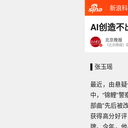
新浪科
AI创造
北京晚报
《北京晚报》
▌张玉瑶
最近，由悬疑
中，“锦鲤”
部曲”先后被
获得高分好评
牌。今年，他