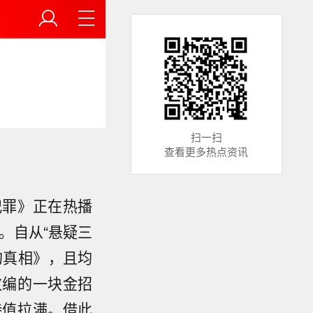
扫一扫
查看更多热点资讯
犯罪》正在热播
。自从“悬疑三
的真相》，且均
改编的一块金招
待值拉满。借此