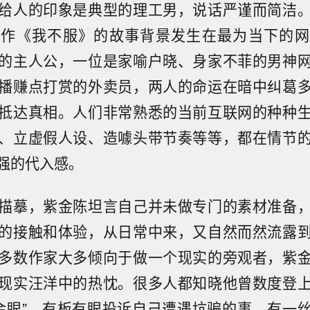
给人的印象是典型的理工男，说话严谨而简洁
新作《我不服》的故事背景发生在最为当下的网
的主人公，一位是家喻户晓、身家不菲的男神
播赚点打赏的外卖员，两人的命运在暗中纠葛
抵达真相。人们非常熟悉的当前互联网的种种
、立虚假人设、造噱头带节奏等等，都在情节
强的代入感。
描摹，紫金陈坦言自己并未做专门的素材准备
的接触和体验，从日常中来，又自然而然流露
多数作家大多倾向于做一个现实的旁观者，紫
现实汪洋中的热忱。很多人都知晓他曾数度登
8黄金眼”，有板有眼投诉自己遭遇坑骗的事，有一