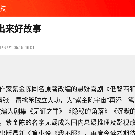
技
不出来好故事
官方账号
05.15
16:04
作家紫金陈同名原著改编的悬疑喜剧《低智商
警察张一昂擒笨贼立大功，为“紫金陈宇宙”再添一笔
改编为剧集《无证之罪》《隐秘的角落》《沉默
，紫金陈的名字无疑成为国内悬疑推理及影视
出版最新长篇小说《我不服》，再度令读者期