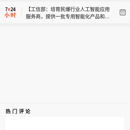
表示，若多瑙河堤坝工程无法争取更多
【工信部：培育民爆行业人工智能应用
缓冲时间，该公司第二座反应堆或将在
服务商，提供一批专用智能化产品和解
未来 5‑6 天内关停。
WPP股价上涨19%，此前该公司公布第
决方案】工业和信息化部印发《民用爆
二季度利润超出预期。
炸物品行业安全发展“十五五”规划》提
罗马尼亚核电企业核电气公司一位高管
出，推动智能化升级。加快智能传感技
表示，若多瑙河堤坝工程无法争取更多
术在生产、销售、运输、储存等过程的
【工信部：培育民爆行业人工智能应用
缓冲时间，该公司第二座反应堆或将在
应用研究。继续实施“机械化换人、自动
服务商，提供一批专用智能化产品和解
未来 5‑6 天内关停。
化减人”工程，加快人工智能等新技术与
决方案】工业和信息化部印发《民用爆
制造装备深度融合，推动安全、成熟、
炸物品行业安全发展“十五五”规划》提
可靠人工智能技术及装备在民爆生产线
出，推动智能化升级。加快智能传感技
的应用。开展智能工厂梯度培育，鼓励
术在生产、销售、运输、储存等过程的
企业开展智能制造能力成熟度评估。培
应用研究。继续实施“机械化换人、自动
育民爆行业人工智能应用服务商，提供
化减人”工程，加快人工智能等新技术与
一批专用智能化产品和解决方案。
制造装备深度融合，推动安全、成熟、
热门评论
可靠人工智能技术及装备在民爆生产线
的应用。开展智能工厂梯度培育，鼓励