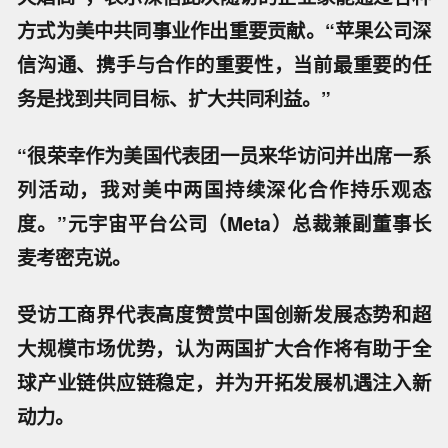
方式为美中共同事业作出重要贡献。“苹果公司深
信沟通、携手与合作的重要性，当前最重要的任
务是找到共同目标、扩大共同利益。”
“很荣幸作为美国代表团一员来华访问并出席一系
列活动，我对美中两国持续深化合作持乐观态
度。”元宇宙平台公司（Meta）总裁兼副董事长
麦考密克说。
受访工商界代表高度赞赏中国创新发展态势和超
大规模市场优势，认为两国扩大合作将有助于全
球产业链供应链稳定，并为开拓发展机遇注入新
动力。