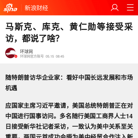
新浪财经
马斯克、库克、黄仁勋等接受采
访，都说了啥？
环球网
环球网官方账号
05.15
08:45
随特朗普访华企业家：看好中国长远发展和市场
机遇
应国家主席习近平邀请，美国总统特朗普正在对
中国进行国事访问。多名随行美国工商界人士14
日接受新华社记者采访，一致认为美中关系至关
重要，两国元首成功会晤为美中经贸合作注入新