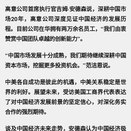
高意公司首席执行官吉姆·安德森说，深耕中国市
场20年，高意公司深度见证中国经济的发展历
程。目前公司在华拥有两万余名员工，“我们由衷
赞赏中国团队卓越的创新能力”。
“中国市场发展十分成熟，我们期待继续深耕中国
资本市场，挖掘更多投资机会。”范洁恩说。
中美各自成功是彼此的机遇，中美关系稳定是世
界的利好。展望未来，受访美国工商界代表表达
了对中国经济发展前景的坚定信心，对深化务实
合作的强烈期待。
谈及中国经济未来走势，安德森认为中国经济极