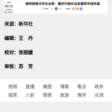
来源：新华社
编辑：
王
丹
校对：张丽媛
审核：
苏
芳
视频
直播
美图
博客
看点
政务
搞笑
八卦
情感
旅游
佛学
众测