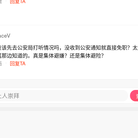
徽
回复TA
aceV
应该先去公安局打听情况吗，没收到公安通知就直接免职？太
属那边知道的。真是集体避嫌？还是集体避险？
西
回复TA
让人崇拜