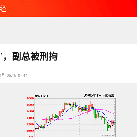
经
王”，副总被刑拘
账号
05.15
07:44