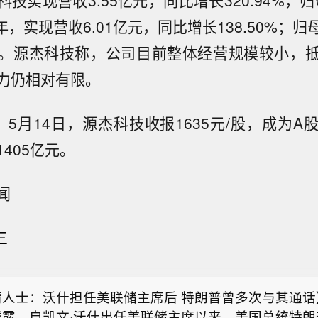
技实现营收3.55亿元‌，同比增长320.94%，归
5年，实现营收6.01亿元，同比增长138.50%；归母
。源杰科技称，公司目前整体经营规模较小，
力仍相对有限。
P，5月14日，源杰科技收报1635元/股，成为
405亿元。
闻
25指数跌幅扩大，现跌1.9%至65070.25点。
三
综指跌幅扩大至5%】韩国综指跌幅扩大至5%，现报626
股方面，SK海力士跌超9%，三星电子跌超6%。
情人士：沃什担任美联储主席后 特朗普曾多次与其通话
透露，自凯文·沃什出任美联储主席以来，美国总统特朗