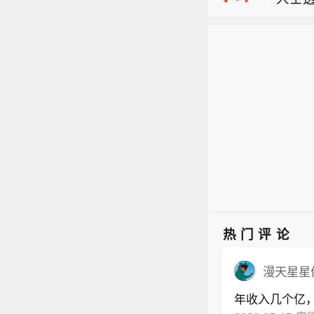
日经2
多次
数天
【韩国
特朗
点。个
对美
策。
朗普
作。白
给予
热门评论
漫天星星
年收入几个亿