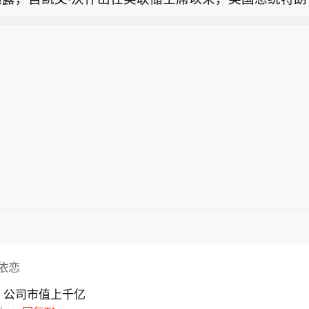
25指数跌幅扩大，现跌1.9%至65070.25点。
通话。知情人士透露，特朗普与沃什的通话并不固定，
内多次通话，随后又会沉寂较长一段时间。部分知情人
综指跌幅扩大至5%】韩国综指跌幅扩大至5%，现报626
普曾就一系列问题征求沃什意见，包括伊朗冲突以及AI
股方面，SK海力士跌超9%，三星电子跌超6%。
国经济的影响。目前尚不清楚特朗普与沃什是否讨论过
一位了解谈话内容的人士坚称，自沃什获得参议院确认
没有提及利率问题。白宫表示，特朗普认为美联储应保
宫发言人Kush Desai在声明中表示，“特朗普总统一
沃什恢复市场对美联储决策信心和专业能力所需的空间。
依恋
，公司市值上千亿