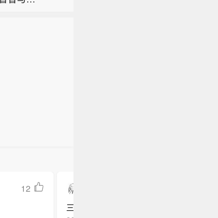
有时会在
士表示，
8.64
的迅速发展
货币政
以来，特
持独立运
再强调，他
”
12
Swag丸子公子
三安光电也被牵连进去了，股价走势还算