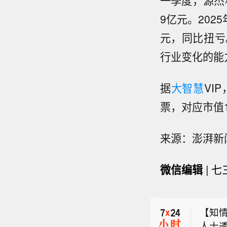
一季度，源杰科
9亿元。202
元，同比扭亏
行业变化的能
据
大智慧
VI
票，对应市值1
来源：澎湃新
日经2
微信编辑
| 七
【韩国
点。个
【知
人士