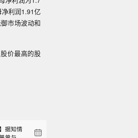
母净利润为1.7
净利润1.91亿
抵御市场波动和
A股股价最高的股
8.64
】据知情
普曾与其