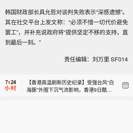
韩国财政部长具允哲对谈判失败表示“深感遗憾”。
其在社交平台上发文称：“必须不惜一切代价避免
罢工”，并补充说政府将“提供坚定不移的支持，直
到最后一刻。”
责任编辑：刘万里 SF014
LAZURDE珠宝第二季度营收 8.871 亿
里亚尔，第二季度亏损 520 万里亚尔。
【香港高温刷新历史纪录】受强台风“白
海豚”外围下沉气流影响，香港9日酷热
【长鑫科技或被纳入全球巨头资管产
难耐，截至13时30分，香港天文台总部
品】近日，全球资产管理机构范达高级
录得36.8℃，创下其自1884年开展观
LAZURDE珠宝第二季度营收 8.871 亿
产品经理John Patrick Lee透露，美国
测以来最高气温纪录。（中新网）
里亚尔，第二季度亏损 520 万里亚尔。
机构投资者开始布局中国半导体，最早
【香港高温刷新历史纪录】受强台风“白
或于9月底将长鑫科技纳入范达旗下ET
海豚”外围下沉气流影响，香港9日酷热