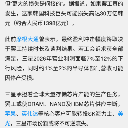
但“更大的损失是间接的”。据报道，如果罢工真的
发生，这家韩国科技巨头可能损失高达30万亿韩
元（约合人民币1398亿元）。
此前
摩根大通
曾表示，最终盈利冲击幅度将取决
于罢工持续时长及谈判结果。若工会诉求获全部
满足，三星2026年营业利润面临7%至12%的下
行风险，同时约1%至2%的半导体部门营收可能
因停产受损。
三星承担着全球大量存储芯片产能的生产任务，
罢工或使DRAM、NAND及HBM芯片供应中断，
苹果
、
英伟达
等核心客户可能转投SK海力士、
美
光
，三星市场份额或将不可逆流失。