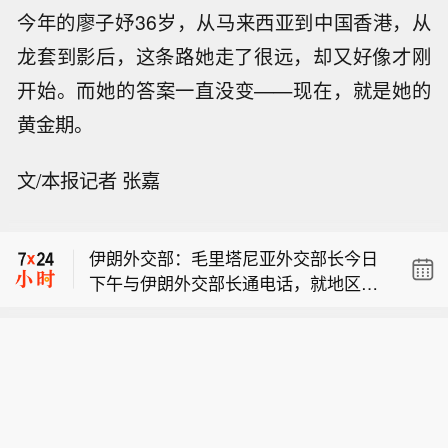
今年的廖子妤36岁，从马来西亚到中国香港，从
龙套到影后，这条路她走了很远，却又好像才刚
开始。而她的答案一直没变——现在，就是她的
黄金期。
伊朗外交部：伊朗与毛里塔尼亚两国外
文/本报记者 张嘉
长通电话。
德国联邦检察官表示：一架货机在机场
附近与一架疑似无人机的物体相撞。
伊朗外交部：毛里塔尼亚外交部长今日
下午与伊朗外交部长通电话，就地区最
伊朗外交部：伊朗与毛里塔尼亚两国外
新局势以及双边关系展开磋商。 双方均
长通电话。
强调，愿发展两国双边关系，并在国际
德国联邦检察官表示：一架货机在机场
平台开展合作。
附近与一架疑似无人机的物体相撞。