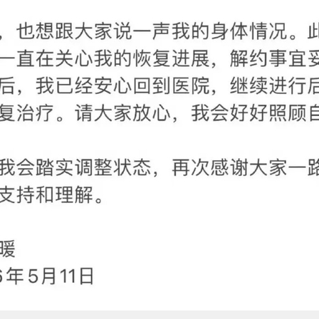
易所英国 9 月天然气期货结算价为 136.91 便士 / 热
：若中东局势再度升级，且霍尔木兹海峡航运长期受阻，
KM液化天然气价格甚至可能飙升至近70欧元/兆瓦时。