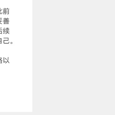
姆。
TTF天然