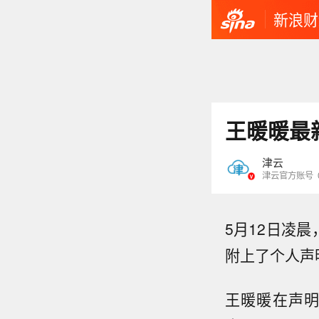
新浪财
王暖暖最
津云
津云官方账号
5月12日凌
附上了个人声
王暖暖在声