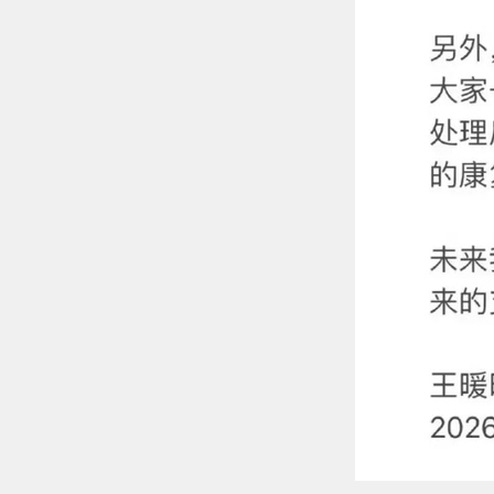
洲际交
花旗
气与J