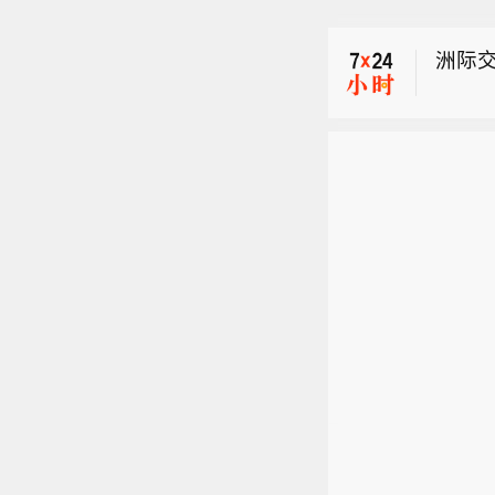
花旗
韩标杆
洲际交
花旗
气与J