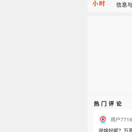
信息
日本
下，国
长期
台下线
日本
W）制
石油
际领
错超
热门评论
用户7716
说啥好呢？万