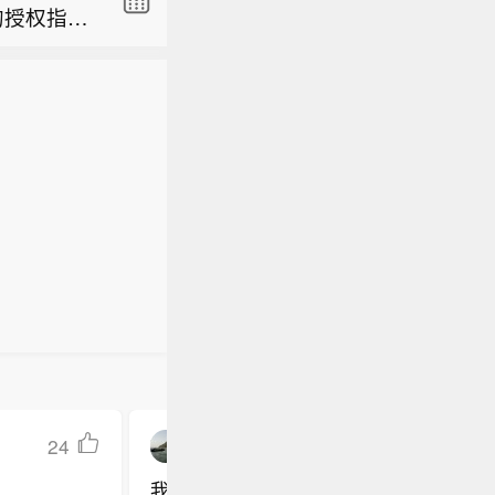
的授权指导
我们需要中
发，实现首
0微瓦（μ
协作，增强
冷量达到国
比特可纠
24
string马克
我不同意！这样会让韩国普通平民和底层