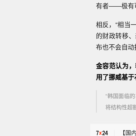
有者——极有
相反，“相当
的财政转移、
布也不会自动
金容范认为，
用了挪威基于
“韩国面临
日本
将结构性超
长期
日本
石油
【国