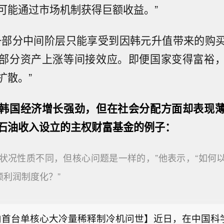
可能通过市场机制获得巨额收益。”
一部分中间阶层只能享受到因韩元升值带来的购
部分资产上涨等间接效应。即便国家变得富裕
扩散。”
韩国经济增长强劲，但在社会分配方面却表现
石油收入设立的主权财富基金的例子：
的状况性质不同，但核心问题是一样的，”他表示，“如何
能源巨头ENEOS首席财务官表示：伊朗战争结束后，
额利润制度化？”
内扩大石油储备，并实现原油采购来源多元化。
能源巨头ENEOS首席财务官表示：将与日本政府密切
供应链韧性。
内首台单核心大冷量稀释制冷机问世】近日，在中国科