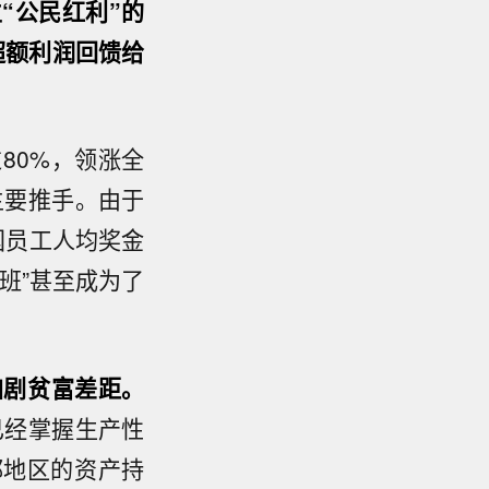
“公民红利”的
超额利润回馈给
80%，领涨全
主要推手。由于
国员工人均奖金
班”甚至成为了
加剧贫富差距。
已经掌握生产性
都地区的资产持