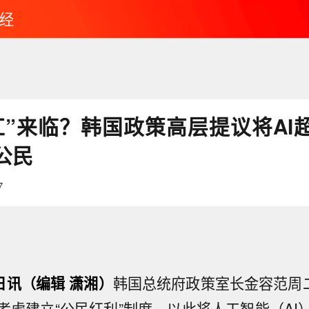
经
红”来临？韩国政策高层提议将AI
公民
7
日讯（编辑 潇湘）
韩国总统府政策室长金容范周二
考虑建立“公民红利”制度，以此将人工智能（AI