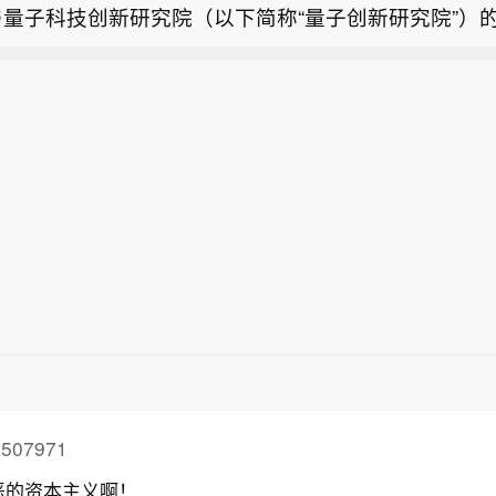
与量子科技创新研究院（以下简称“量子创新研究院”）
能源巨头ENEOS首席财务官表示：伊朗战争结束后，
盾量子成功完成稀释制冷机ez-Q F1500的工程化开
内扩大石油储备，并实现原油采购来源多元化。
。ez-Q F1500在100毫开尔文（mK）温度下实现170
能源巨头ENEOS首席财务官表示：将与日本政府密切
冷量，在20mK温度下实现48μW制冷量，单核心制
供应链韧性。
先水平。产品将于今年下半年启动交付，为我国后续千
导量子计算机的研制奠定基础。（安徽日报）
507971
恶的资本主义啊！