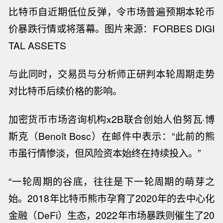
比特币自近期低位反弹，令市场普遍预期
本轮币
价暴跌行情或将落幕。图片来源：FORBES DIGI
TAL ASSETS
与此同时，交易员与分析师正研判本轮周期走势
对比特币
后续
价格的影响。
加密货币市场咨询
机构
x2B
联合创始人伯努瓦
·
博
斯克
（
Benoît Bosc
）
在邮件中表示：
“
此前的熊
市虽
行情惨淡
，但风险资本
始终
在持续
投入
。
”
“
一轮周期的谷底，往往是下一轮周期的萌芽之
始。
2018
年
比特币熊市
孕育了
2020
年的去中心化
金融
（
DeFi
）
生态，
2022
年市场暴跌则催生了
20