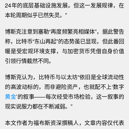
24
年的底层基础设施发展。但这一发展规律，在
本轮周期
似乎
已然失灵。
”
博斯克
注意到
塞勒
“
再度频繁亮相媒体
”
，
据此
警告
称，比特币
“
东山再起
”
的态势虽已显现，但此番回
暖是受宏观环境支撑，与加密货币凭借自身价值
引领行情截然不同。
博斯克认为，比特币与以太坊
“
依旧是全球流动性
的
高
波动
标的
，而非避险资产，也
就配不上
‘
数字
黄金
’
的叙事
——
每次经受市场检验，
这一叙事的
现实说服力都在不断减弱。
”
本文作者为福布斯
资深
撰稿人，文章内容仅代表