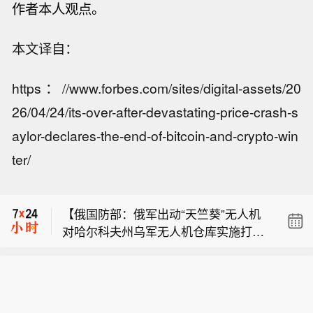
作者本人观点。
本文译自：
https：//www.forbes.com/sites/digital-assets/20
26/04/24/its-over-after-devastating-price-crash-s
aylor-declares-the-end-of-bitcoin-and-crypto-win
【陕西紧急下达1.2亿元省级水利救灾资
ter/
金】8月8日，据省水利厅消息：省水利
【宇树科技、绿控传动明天打新】根据
厅会同省财政厅紧急下达1.2亿元省级水
目前的发行安排，下周有4只新股申
利救灾资金。今年极端致灾性暴雨洪水
【俄国防部：俄军出动“天竺葵”无人机
购，科创板2只，创业板、北交所各有1
多发频发，特别是7月31日以来，关中
对哈尔科夫州乌军无人机仓库实施打
只。日程安排上，周一（8月10日）可
和陕南部分地区受灾严重。为贯彻落实
【陕西紧急下达1.2亿元省级水利救灾资
击】俄罗斯国防部8月9日表示，俄军出
申购科创板新股宇树科技、创业板新股
国家以及省委、省政府水旱灾害防御工
金】8月8日，据省水利厅消息：省水利
动“天竺葵”无人机对哈尔科夫州4个定居
绿控传动、北交所新股双英集团，周五
作部署，省水利厅会同省财政厅迅速响
【宇树科技、绿控传动明天打新】根据
厅会同省财政厅紧急下达1.2亿元省级水
点附近的乌军无人机仓库实施打击，仓
（8月14日）可申购科创板新股高凯技
应，指导地方精准查灾核灾，紧急下达
目前的发行安排，下周有4只新股申
利救灾资金。今年极端致灾性暴雨洪水
库内存放无人机及电子战设备。俄罗斯
术。
1.2亿元省级水利救灾资金，专项用于渭