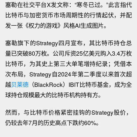
塞勒在社交平台
X
发文称：
“
寒冬已过。
”
此言指代
比特币与加密货币市场周期性的行情起伏，并配
发一张《权力的游戏》风格
AI生成图片
。
塞勒旗下的
Strategy四月
宣布，其比特币持仓总
量已突破
80
万枚。公司斥资
25
亿美元购入
3.4
万枚
比特币，
为其
史上第三大单笔增持纪录；凭借本
次布局，
Strategy
自
2024
年第二季度以来首次超
越
贝莱德
（
BlackRock
）
IBIT
比特币基金，成为全
球持仓规模最大的比特币机构持有方。
然而，与比特币价格紧密挂钩的
Strategy
股价，
仍
较去年
7
月的历史高点
下跌约
60%
。