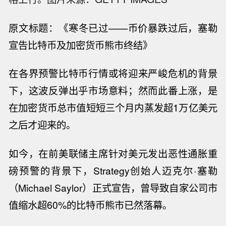
原文标题：《
寒冬已过——币价暴跌过后，塞勒
宣告比特币及加密货币熊市终结
》
在各界预警比特币行情或将迎来严峻危机的背景
下，这波反弹出乎市场意料；然而此番上涨，是
在加密货币总市值短短三个月内蒸发超
1
万亿美元
之后才迎来的。
如今，在前美联储主席针对美元发出
恶性通胀
重
磅预警
的背景下，
Strategy
创始人迈克尔·塞勒
（
Michael Saylor
）
正式宣告，曾导致自家公司市
值缩水超
60%
的比特币熊市已然落幕。