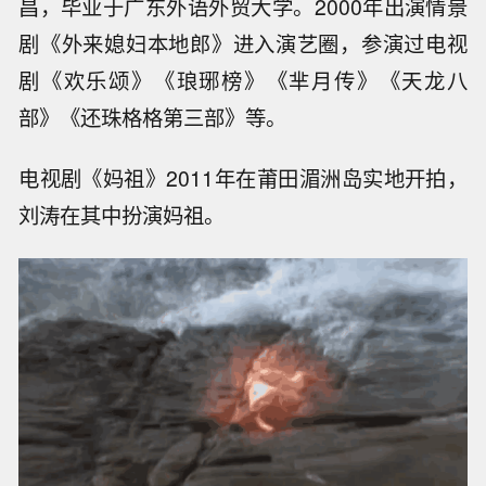
昌，毕业于广东外语外贸大学。2000年出演情景
剧《外来媳妇本地郎》进入演艺圈，参演过电视
剧《欢乐颂》《琅琊榜》《芈月传》《天龙八
部》《还珠格格第三部》等。
电视剧《妈祖》2011年在莆田湄洲岛实地开拍，
刘涛在其中扮演妈祖。