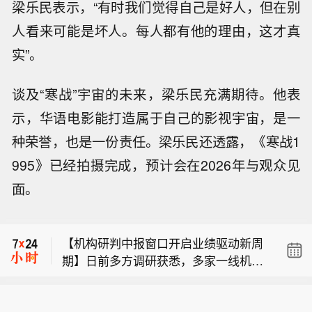
梁乐民表示，“有时我们觉得自己是好人，但在别
人看来可能是坏人。每人都有他的理由，这才真
实”。
谈及“寒战”宇宙的未来，梁乐民充满期待。他表
示，华语电影能打造属于自己的影视宇宙，是一
种荣誉，也是一份责任。梁乐民还透露，《寒战1
995》已经拍摄完成，预计会在2026年与观众见
面。
【银行保险资管行业三季度信心调查显
示：权益投资信心环比回升，受访机构
【机构研判中报窗口开启业绩驱动新周
配置意愿增强】近期，中国银行保险资
期】日前多方调研获悉，多家一线机构
产管理业协会对198家机构（32家银行
【中证报头版文章：统筹平衡多重目
已形成明确共识：A股本轮调整本质是
理财公司、39家保险资管公司，以及12
标，精准施策用好货币政策工具，降
交易拥挤度的释放与估值阶段性收缩，
7家保险集团、保险公司）进行调查，
【银行保险资管行业三季度信心调查显
准、降息仍在政策工具箱内】日前召开