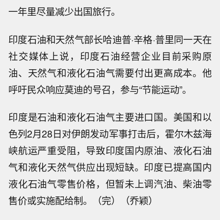
一年里尽量减少出国旅行。
印度石油和天然气部长哈迪普·辛格·普里同一天在
社交媒体上说，印度石油经营企业目前采购原
油、天然气和液化石油气需要付出更高成本。他
呼吁民众响应莫迪的号召，参与“节能运动”。
印度是石油和液化石油气主要进口国。美国和以
色列2月28日对伊朗发动军事打击后，霍尔木兹海
峡航运严重受阻，导致印度国内原油、液化石油
气和液化天然气供应出现短缺。印度已提高国内
液化石油气零售价格，但暂未上调汽油、柴油零
【哈马斯呼吁美国向内塔尼亚胡施压，
售价或实施配给制。（完）（乔颖）
促其遵守加沙和平计划路线图】巴勒斯
哈塞特：牛肉及其他商品的价格依旧令
坦伊斯兰抵抗运动(哈马斯)一名官员9日