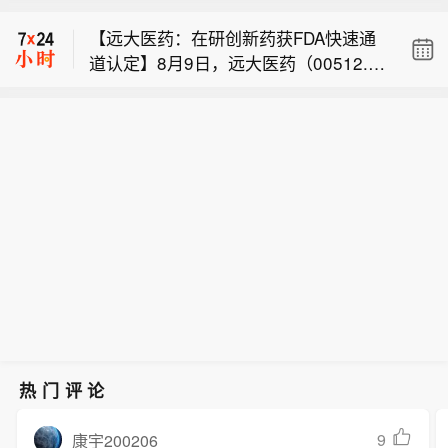
我感到“震惊”。
表示，哈马斯呼吁美国向以色列总理内
【远大医药：在研创新药获FDA快速通
塔尼亚胡施压，要求其撤回刚宣布的、
道认定】8月9日，远大医药（00512.H
拒绝接受美国最新提出的加沙和平计划
【哈马斯呼吁美国向内塔尼亚胡施压，
K）披露公告，公司FAP靶点创新核药G
路线图的决定。报道称，该路线图旨在
促其遵守加沙和平计划路线图】巴勒斯
PN01530-2获得美国FDA授予快速通道
推动加沙和平计划进入第二阶段。这名
哈塞特：牛肉及其他商品的价格依旧令
坦伊斯兰抵抗运动(哈马斯)一名官员9日
资格（FTD）。GPN01530-2目前已获F
哈马斯官员表示：“我们希望调解方和美
我感到“震惊”。
表示，哈马斯呼吁美国向以色列总理内
DA批准开展用于诊断实体瘤的I/II期临床
国这一担保方能够向内塔尼亚胡及其政
塔尼亚胡施压，要求其撤回刚宣布的、
研究，此次获快速通道资格认定，有望
府施压，促使他们遵守这一路线图，不
拒绝接受美国最新提出的加沙和平计划
加快GPN01530-2未来开发及上市进
要因国内政治或选举考量而阻碍这一进
路线图的决定。报道称，该路线图旨在
程。
程。”
推动加沙和平计划进入第二阶段。这名
哈马斯官员表示：“我们希望调解方和美
国这一担保方能够向内塔尼亚胡及其政
府施压，促使他们遵守这一路线图，不
要因国内政治或选举考量而阻碍这一进
程。”
热门评论
9
康宇200206