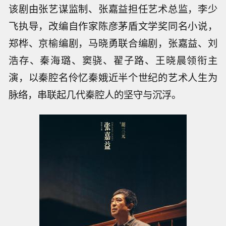
该剧由张艺谋监制、张嘉益担任艺术总监，李少
飞执导，改编自作家陈彦茅盾文学奖同名小说，
郑桦、京榆编剧，马晓勇联合编剧，张嘉益、刘
浩存、秦海璐、窦骁、翟子路、王晓晨领衔主
演，以秦腔名伶忆秦娥近半个世纪的艺术人生为
脉络，串联起几代秦腔人的坚守与沉浮。