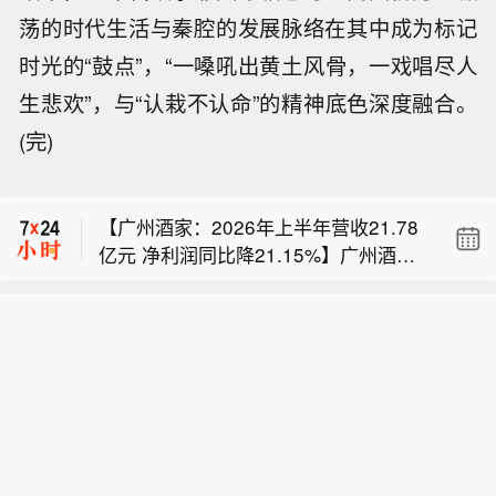
荡的时代生活与秦腔的发展脉络在其中成为标记
时光的“鼓点”，“一嗓吼出黄土风骨，一戏唱尽人
生悲欢”，与“认栽不认命”的精神底色深度融合。
(完)
【御银股份：2026年半年度净利润121
3.33万元，同比增长14.25%】御银股
【广州酒家：2026年上半年营收21.78
份公告，2026年半年度营业收入2704.
亿元 净利润同比降21.15%】广州酒家
43万元，同比下降8.67%。归属于上市
【湖北能源：2026年7月发电量37.89
公告称，2026年上半年，公司营业总收
公司股东的净利润1213.33万元，同比
亿千瓦时，同比减少12.66%】湖北能源
入21.78亿元，同比增长9.39%；归属
增长14.25%；扣非净利润871.93万
【御银股份：2026年半年度净利润121
公告，公司2026年7月完成发电量37.8
于上市公司股东的净利润3083.08万
元，同比下降2.76%。公司计划不派发
3.33万元，同比增长14.25%】御银股
9亿千瓦时，同比减少12.66%。其中水
元，同比下降21.15%；扣非净利润441
现金红利，不送红股，不以公积金转增
【广州酒家：2026年上半年营收21.78
份公告，2026年半年度营业收入2704.
电发电量6.33亿千瓦时，同比增加0.3
1.05万元，同比增长25.60%。公司多
股本。
亿元 净利润同比降21.15%】广州酒家
43万元，同比下降8.67%。归属于上市
2%；火电发电量22.7亿千瓦时，同比减
渠道发力使营收增长，采取降本增效措
公告称，2026年上半年，公司营业总收
公司股东的净利润1213.33万元，同比
少18.58%；新能源发电量8.86亿千瓦
施使综合毛利率略有上升，但部分餐饮
入21.78亿元，同比增长9.39%；归属
增长14.25%；扣非净利润871.93万
时，同比减少3.59%。本年累计发电量2
门店关闭和厂房设备更新改造致非经常