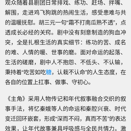
观众随着县剧团日常排戏、练功、赶场、拌嘴、
解围，走进鸡飞狗跳的热闹生活，感受患难与共
的温暖抚慰。胡三元一句“霜不打南瓜熟不透”，点
透成长必经的关窍。剧中没有刻意制造的狗血冲
突，全是扎根生活的真实细节：练功的苦、成名
的难、人情的暖、世事的磨。面对命运的起落、
生活的磋磨，剧中人不抱怨、不低头、不认输，
秉持着“吃苦如吃
糖
，认栽不认命”的人生态度，在
各自的位置上扛事、做事、守初心。
《主角》采用人物传记和年代叙事融合交织的叙
事手法，将忆秦娥等人的命运和秦腔兴衰、时代
变迁回环嵌套，形成“深而不闷，真而不苦”的表达
效果，让年代故事兼具呼吸感与全民共情力。激