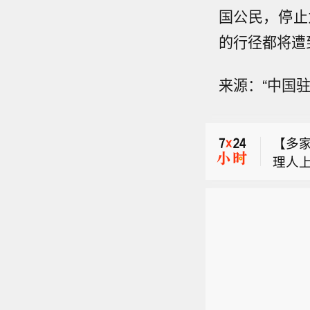
国公民，停止
称，公
【多
日，
的行径都将遭
理人上
过相关
【*S
品。
次会
来源：“中国
成】
鹏华、
恒无
【瑞
月内累
东财，
称，公
亿元，
主题E
【多
日，
起，
系列
理人上
过相关
均作
设施
品。
次会
定，
嘉微
鹏华、
恒无
技指
东财，
本，
主题E
系列
设施
嘉微