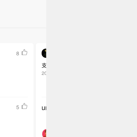
票构成样
8
愤怒的老虎2010
支持北爱尔兰，苏格兰独立运动
2026-05-11
上海
回复TA
undefined
5