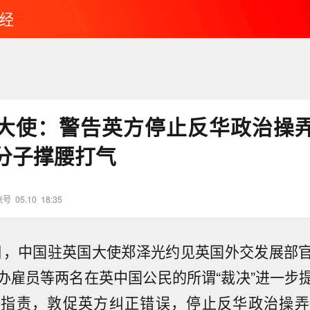
经
大使：警告英方停止反华政治操
分子撑腰打气
账号
05.10
18:35
月8日，中国驻英国大使郑泽光约见英国外交发展部
办雇员等两名在英中国公民的所谓“裁决”进一步
理指责，敦促英方纠正错误，停止反华政治操弄