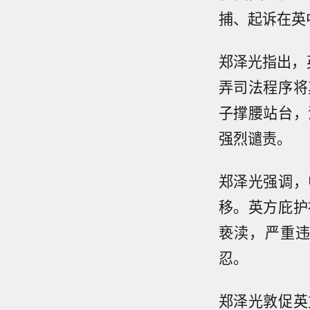
捕、起诉在英
郑泽光指出，
弄司法程序将
子撑腰站台，
强烈谴责。
郑泽光强调，
移。英方庇护
亵渎，严重
忍。
郑泽光敦促英
【瑞