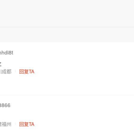
数选取金融科技领域市值大、流动性好的50只创业板股
囊括东方财富、同花顺、润和软件等。
hdi8t
立
川成都
回复TA
866
建福州
回复TA