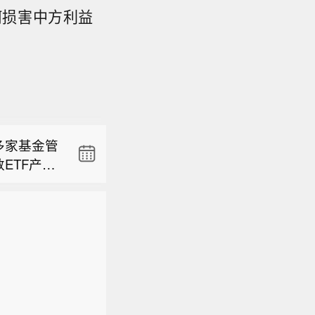
何损害中方利益
7年7月4
多家基金管
持股，通
ETF产
事会第十三
净资产近九
、天弘、
满。金大
连续十二个
瑞，万家，
保公告
额4.06
2条创业板
7年7月4
案件共34
志，“创
多家基金管
持股，通
及子公司
算力基础
ETF产
事会第十三
响不确
，涉及景
、天弘、
满。金大
板金融科
瑞，万家，
票构成样
2条创业板
志，“创
算力基础
，涉及景
板金融科