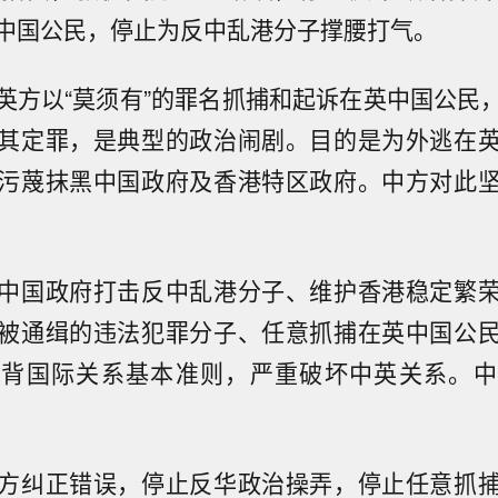
中国公民，停止为反中乱港分子撑腰打气。
英方以“莫须有”的罪名抓捕和起诉在英中国公民
其定罪，是典型的政治闹剧。目的是为外逃在
污蔑抹黑中国政府及香港特区政府。中方对此
中国政府打击反中乱港分子、维护香港稳定繁
被通缉的违法犯罪分子、任意抓捕在英中国公
违背国际关系基本准则，严重破坏中英关系。中
方纠正错误，停止反华政治操弄，停止任意抓
晨环保：财务总监朱福涛辞职 聘任金大恒接任】瑞晨环