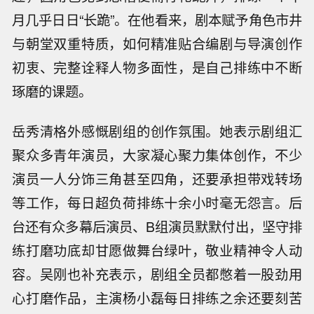
月几乎日日“长跪”。在他看来，剧本赋予角色市井
与朝堂双重特质，如何精准贴合编剧与导演创作
初衷、完整诠释人物多面性，是自己排练中不断
琢磨的课题。
岳秀清格外感慨剧组的创作氛围。她表示剧组汇
聚众多青年演员，大家凝心聚力集体创作，不少
演员一人分饰三角甚至四角，还要承担带戏转场
等工作，每日超负荷排练十余小时毫无怨言。后
台还有众多幕后演员、B组演员默默付出，坚守排
练打磨功底却甘愿做舞台绿叶，敬业精神令人动
容。吴刚也补充表示，剧组全员都憋着一股劲用
心打磨作品，主演杨小磊每日排练之余还要刻苦