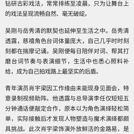
钻研古彩戏法，常常排练至凌晨，只为让舞台上
的戏法呈现流畅自然、毫无破绽。
吴刚与岳秀清的默契也延伸至生活之中。岳秀清
透露，慈禧角色台词体量庞大，自己几乎时时刻
刻都在揣摩记诵，吴刚便每日陪伴对词、帮其打
磨台词节奏与表演细节，生活中也悉心照料补
给，成为自己拍戏路上最坚实的后盾。
青年演员肖宇梁因工作缘由未能现身见面会，特
意录制视频助阵。他透露与总导演李任仅短短五
分钟通话便敲定合作，原本以为角色演绎轻松简
单，实际接触后才发现人物塑造与魔术演绎都颇
具挑战。此次肖宇梁饰演外放鲜活的金路易，是