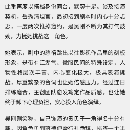
此番再度以搭档身份同台，默契十足。谈及接演
契机，岳秀清坦言，最初接到剧本时内心十分忐
忑，一度两次推掉邀约，是吴刚不断为其打气鼓
劲，力挺她挑战这一角色。
她表示，剧中的慈禧跳出以往影视作品里的刻板
形象，是带有江湖气、微服民间的特殊设定，人
物性格层次丰富、内心变化极大，极具表演挑
战，厚重繁杂的台词也让她倍感压力。经过连日
排练磨合，主创团队愈发笃定作品质感，也让她
终于卸下心理负担，安心投入角色演绎。
吴刚则笑称，自己饰演的贵贝子一角得名十分有
趣，因角色见到慈禧便需行礼跪拜，排练一个半