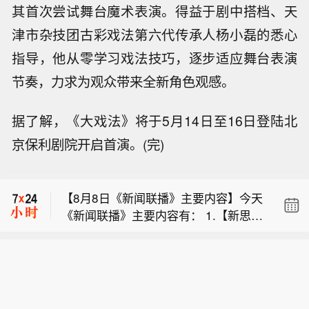
其首次尝试舞台魔术表演。得益于剧中搭档、天
津市杂技团古彩戏法第六代传承人杨小磊的悉心
指导，他从零学习戏法技巧，逐步适应舞台表演
节奏，力求为观众带来全新角色观感。
据了解，《大戏法》将于5月14日至16日登陆北
京保利剧院开启首演。(完)
【阿联酋称该国一船只在霍尔木兹海峡
遭袭】据阿联酋通讯社8月8日报道，阿
【8月8日《新闻联播》主要内容】今天
布扎比国家石油公司证实，该公司一艘
《新闻联播》主要内容有： 1.【新思想
船只当天凌晨在通过霍尔木兹海峡时遭
【武契奇会见泽连斯基 就经贸等领域合
引领新征程】完善全民健身公共服务体
导弹袭击。阿布扎比国家石油公司说，
作交换意见】当地时间8月8日，塞尔维
系 让发展成果惠及全体人民； 2.【树立
袭击未造成人员受伤，目前局面可控。
【阿联酋称该国一船只在霍尔木兹海峡
亚总统武契奇在贝尔格莱德会见到访的
和践行正确政绩观】坚持民生优先 推动
该公司并未提供遭袭船只具体类型、导
遭袭】据阿联酋通讯社8月8日报道，阿
乌克兰总统泽连斯基。双方就经贸、能
学习教育成果落到实处； 3.上半年我国
弹来源以及船只受损情况等更多细节。
【8月8日《新闻联播》主要内容】今天
布扎比国家石油公司证实，该公司一艘
源、农业、基础设施和安全等领域的合
经营主体结构持续优化； 4.上半年我国
（新华社）