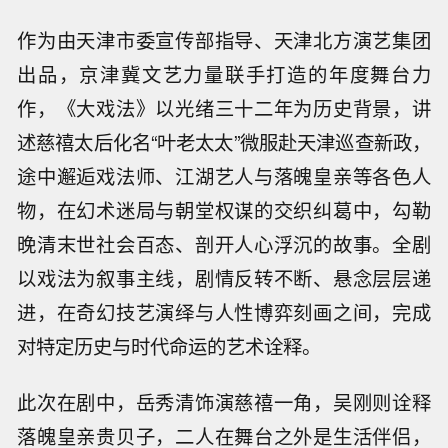
作为由天津市委宣传部指导、天津北方演艺集团
出品，京津冀文艺力量联手打造的年度舞台力
作，《大戏法》以光绪三十二年为历史背景，讲
述慈禧太后化名“叶老太太”微服赴天津巡查新政，
途中邂逅戏法师、江湖艺人与落魄皇亲等各色人
物，在幻术迷局与朝堂权谋的交织纠葛中，勾勒
晚清末世社会百态、剖开人心浮沉的故事。全剧
以戏法为叙事主线，剧情反转不断、悬念层层递
进，在奇幻技艺演绎与人性博弈刻画之间，完成
对特定历史与时代命运的艺术诠释。
此次在剧中，岳秀清饰演慈禧一角，吴刚则诠释
落魄皇亲贵贝子，二人在舞台之外是生活伴侣，