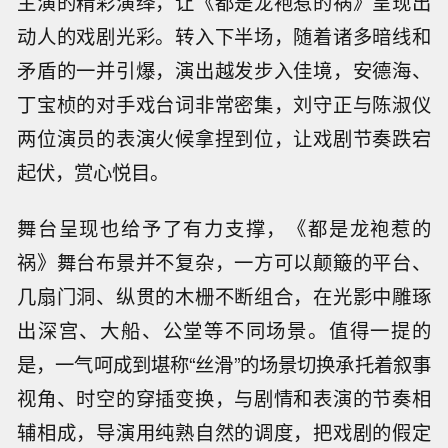
主演的精彩演绎，让《都是龙袍惹的祸》呈现出
动人的戏剧光彩。转入下半场，随着诸多暗线和
矛盾的一并引爆，演出越发步入佳境，安德海、
丁宝桢的对手戏台词非常密集，刘守正与陈淑仪
两位演员的表演火候拿捏到位，让戏剧节奏跌宕
起伏，赏心悦目。
舞台呈现也给予了有力支撑，《都是龙袍惹的
祸》舞台布景并不复杂，一方可以颠簸的平台、
几扇门洞、纵贯的木栅不断组合，在光影中雕琢
出深宫、大船、公堂等不同场景。值得一提的
是，一气呵成到堪称“丝滑”的场景切换承托着叙事
视角、时空的穿插变换，与剧情和表演的节奏相
辅相成，导演用纯熟自然的调度，把戏剧的假定