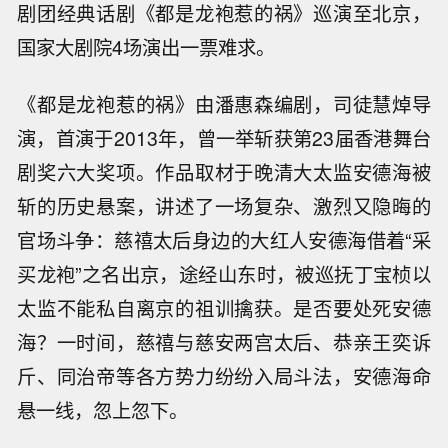
剧团经典话剧《都是龙袍惹的祸》巡演至北京，
国家大剧院4场演出一票难求。
《都是龙袍惹的祸》由潘惠森编剧，司徒慧焯导
演，首演于2013年，曾一举斩获第23届香港舞台
剧奖六大奖项。作品取材于晚清大太监安德海被
斩的历史悬案，讲述了一场复杂、激烈又隐晦的
官场斗争：慈禧太后身边的大红人安德海借着“采
买龙袍”之名出京，途经山东时，被巡抚丁宝桢以
太监不能私自离京的祖训擒获。是否要处死安德
海？一时间，慈禧与慈安两宫太后、恭亲王奕诉
斤、同治帝等各方势力纷纷入局斗法，安德海命
悬一线，忽上忽下。