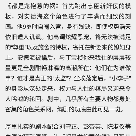
《都是龙袍惹的祸》首先跳出忠臣斩奸佞的模
板，对安德海这个角色进行了丰满而细致的刻
画。他9岁时自阉入宫，身有残缺，即便权势滔天
依旧遭人讥讽。他高调炫耀恩宠，将无法被满足
的“尊重”以及施舍的特权，寄托在新娶来的媳妇身
上。安德海被擒后，与丁宝桢你来我往的层层较
量更是全剧酣畅淋漓的高潮所在：他们在为谁做
事？谁才是真正的“太监”？尘埃落定后，“小李子”
的身影从深处走来，权力与人性的棋局又迎来令
人唏嘘的轮回。剧中，几乎所有主要人物都身处
密集的角色关系网，编剧的功底由此可见一斑。
厚重扎实的剧本配合刘守正、彭杏英、陈淑仪等