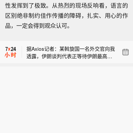
性发挥到了极致。从热烈的现场反响看，语言的
区别绝非制约佳作传播的障碍，扎实、用心的作
品，一定会得到观众认可。
美国财政部：财政部制裁为伊朗伊斯兰
革命卫队提供资金、助长非法金融活动
据Axios记者：某斡旋国一名外交官向我
的加密货币交易所。
透露，伊朗谈判代表正等待伊朗最高国
英特尔：任命迪恩·贾纳克（Dean Jarn
家安全委员会就伊朗与阿曼、美国达成
ac）为执行副总裁兼首席销售官。格雷
的协议作出最终批准。该外交官称：“我
美国财政部：财政部制裁为伊朗伊斯兰
格·恩斯特（Greg Ernst）将在任职27年
们预计很快就能拿到这项批准。”
革命卫队提供资金、助长非法金融活动
后离开英特尔。
据Axios记者：某斡旋国一名外交官向我
的加密货币交易所。
透露，伊朗谈判代表正等待伊朗最高国
家安全委员会就伊朗与阿曼、美国达成
的协议作出最终批准。该外交官称：“我
们预计很快就能拿到这项批准。”