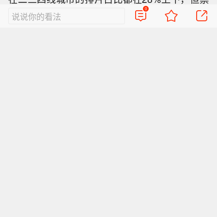
0
房占比均达到了30%以上，这说明单场上座率很
说说你的看法
高。而且二三四线也是该片票房的主要贡献者，
这年头，电影票房，得下沉市场者得天下。