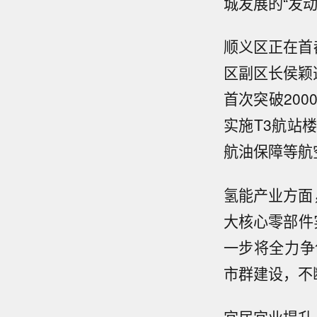
城发展的“发动
顺义区正在首
区副区长侯颖
首次突破20
实施T3航站
航油保障等航
氢能产业方面
大核心零部件
一步将全力争
市群建设，不