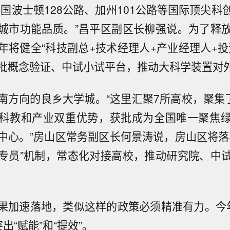
美国波士顿128公路、加州101公路等国际顶尖科
城市功能品质。”昌平区副区长柳强说。为了释
年将健全“科技副总+技术经理人+产业经理人+投
批概念验证、中试小试平台，推动大科学装置对
南方向的良乡大学城。“这里汇聚7所高校，聚集了
科教和产业双重优势，获批成为全国唯一聚焦
中心。”房山区常务副区长何景涛说，房山区将落
专员”机制，常态化对接高校，推动研究院、中
果加速落地，类似这样的政策必须精准有力。今
出“赋能”和“提效”。