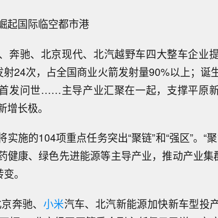
崛起国际临空都市港
、奔驰、北京现代、北汽越野车四大整车企业
功发射24次，占全国商业火箭发射量90%以上；诞
首发问世……主导产业汇聚在一起，支撑平原
新增长极。
实施的104项重点任务突出“聚链”和“强区”。“
药健康、绿色先进能源等主导产业，推动产业集群
转变。
北京奔驰、
小米
汽车、北汽新能源加快新车型投