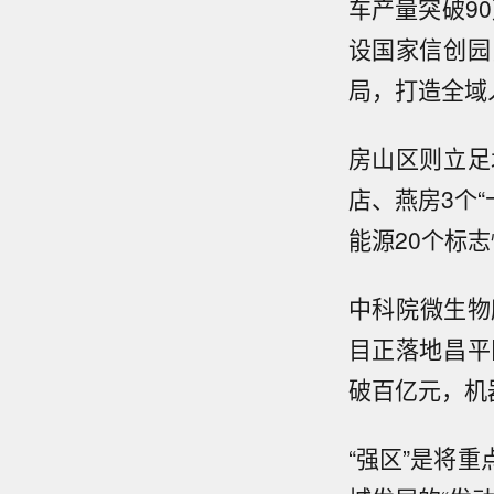
车产量突破9
设国家信创园
局，打造全域
房山区则立足
店、燕房3个
能源20个标
中科院微生物
目正落地昌平
破百亿元，机
“强区”是将