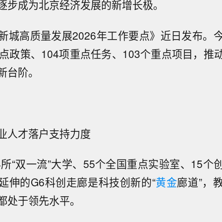
逐步成为北京经济发展的新增长极。
新城高质量发展2026年工作要点》近日发布。
重点政策、104项重点任务、103个重点项目，推
新台阶。
业人才落户支持力度
4所“双一流”大学、55个全国重点实验室、15
延伸的G6科创走廊是科技创新的“
黄金
廊道”，
都处于领先水平。