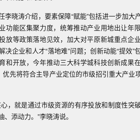
任李晓涛介绍，要素保障“赋能”包括进一步加大
业功能区集聚力度，统筹推动产业用地出让年
投放等政策落地见效，加大对平原新城重点企
解决企业和人才“落地难”问题；创新动能“提效”
育和开放，今年推动三大科学城科技创新成果
项，优先将符合主导产业定位的市级招引重大产业
核心，就是通过市级资源的有序投放和制度性突
油、添动力。”李晓涛说。