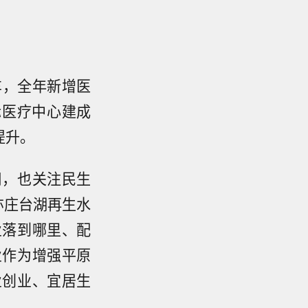
车，全年新增医
际医疗中心建成
提升。
用，也关注民生
亦庄台湖再生水
业落到哪里、配
业作为增强平原
业创业、宜居生