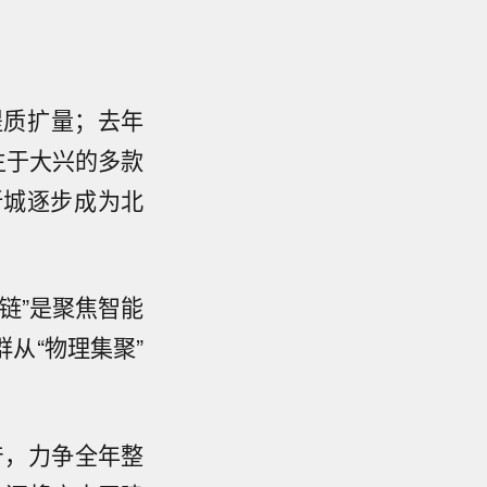
提质扩量；去年
生于大兴的多款
新城逐步成为北
聚链”是聚焦智能
从“物理集聚”
产，力争全年整