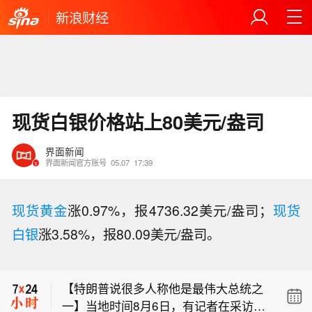
新浪财经
现货白银价格站上80美元/盎司
界面新闻
界面新闻官方账号
05.07
17:39
现货黄金
涨0.97%，报4736.32美元/盎司；
现货
白银
涨3.58%，报80.09美元/盎司。
【哥伦比亚新总统宣布将加强打击毒品
犯罪】哥伦比亚新任总统德拉埃斯普列
【特朗普说很多人称他是最伟大总统之
亚7日在哥西南部城市卡利举行的总统
一】当地时间8月6日，有记者在采访美
就职仪式上发表演说，宣布政府将很快