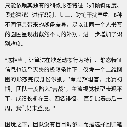
只能依赖其独有的细微形态特征（如倾斜角度、
墨迹深浅）进行识别。其三，跨笔干扰严重。8种
不同笔具带来的线条差异，足以让同一个人书写
的圆圈呈现出截然不同的外观，进一步增加了识
别难度。
“这相当于让算法在缺乏动态行为特征、静态特征
信息也近乎灭失的极限条件下，仅凭一个二维圆
圈的形态完成身份识别。”覃勋辉坦言，比赛初
期，团队一度陷入“苦战”，主流视觉模型表现平
平，成绩长期在三、四名徘徊，“直到比赛最后一
周，我们仍未登顶。”
困境之下，团队没有盲目调参，而是选择回归笔