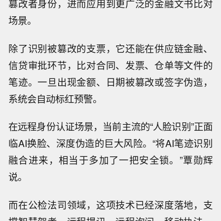
篡改者身份，进而应用到更广泛的金融文书比对
场景。
除了识别被篡改的支票，它还能在供应链金融、
信贷审批环节，比对合同、发票、仓单等文件的
笔迹。一旦出现金额、日期被篡改或签字伪造，
系统会自动标红预警。
在远程身份认证场景，当前主流的“人脸识别”正面
临AI换脸、深度伪造的巨大风险。“将AI笔迹识别
融合进来，相当于多加了一把安全锁。”覃勋辉
说。
而在公检法司领域，这项技术已经深度落地，支