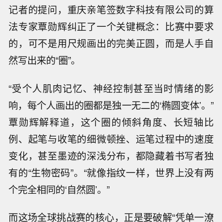
记者的提问，重庆亲笔签数字科技有限公司的算
法专家覃勋辉纠正了一个关键概念：比赛中要求
的，可不是用尺规画出的完美正圆，而是人手自
然写出来的“圈”。
“受个人肌肉记忆、神经控制甚至当时情绪的影
响，每个人画出的圈都是独一无二的‘椭圆变体’。”
覃勋辉解释道，这个圈的倾斜角度、长短轴比
例、起笔与收笔的细微顿挫、运笔过程中的速度
变化，甚至墨迹的深浅分布，都隐藏着书写者独
有的“生物密码”。“就像指纹一样，世界上没有两
个完全相同的‘自然圆’。”
而这场全球挑战赛的核心，正是要破解“凭单一潦