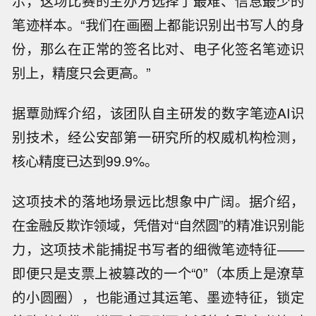
示，这场比赛的主办方选择了最难、信息最少的
笔迹样本。“我们在画圈上都能识别出书写人的身
份，那么在正常的签名比对、电子化签名笔迹识
别上，精度只会更高。”
据覃勋辉介绍，该团队自主研发的数字笔迹AI识
别技术，经公安部第一研究所的权威机构检测，
核心精度已达到99.9%。
这项技术的落地场景远比想象中广阔。据介绍，
在金融反欺诈领域，凭借对“自然圆”的精准识别能
力，这项技术能捕捉书写者的细微笔迹特征——
即便只是支票上被篡改的一个“0”（本质上是潦草
的小圆圈），也能通过其运笔、墨迹特征，锁定