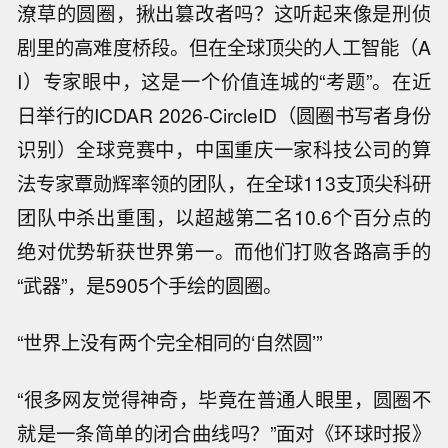
潦草的圆圈，揪出篡改者吗？这听起来像是刑侦
剧里的高难度桥段。但在全球顶尖的人工智能（A
I）专家眼中，这是一个价值连城的“考题”。在近
日举行的ICDAR 2026-CircleID（圆圈书写者身份
识别）全球竞赛中，中国重庆一家科技公司的算
法专家覃勋辉率领的团队，在全球113支顶尖科研
团队中杀出重围，以超越第二名10.6个百分点的
绝对优势斩获世界第一。而他们打败各路高手的
“武器”，是5905个手绘的圆圈。
“世界上没有两个完全相同的‘自然圆’”
“很多网友觉得神奇，毕竟在普通人眼里，圆圈不
就是一条简单的闭合曲线吗？”面对《环球时报》