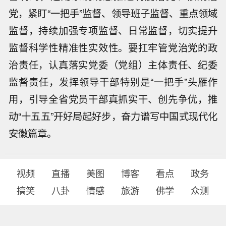
党，紧盯“一把手”监督、领导班子监督、重点领域
监督，持续加强专项监督、日常监督，切实提升
监督科学性精准性实效性。要扛牢管党治党的政
治责任，认真落实党委（党组）主体责任、纪委
监督责任，发挥领导干部特别是“一把手”头雁作
用，引导全省党员干部真抓实干、创先争优，推
动“十五五”开好局起好步，奋力谱写中国式现代化
安徽篇章。
视频
直播
美图
博客
看点
政务
搞笑
八卦
情感
旅游
佛学
众测