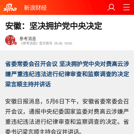
新浪财经
安徽：坚决拥护党中央决定
参考消息
《参考消息》官方账号
05.06
19:00
省委常委会召开会议 坚决拥护党中央对费高云涉
嫌严重违纪违法进行纪律审查和监察调查的决定
梁言顺主持并讲话
安徽日报消息，5月6日下午，安徽省委常委会召
开会议，通报中央纪委国家监委对费高云涉嫌严
重违纪违法进行纪律审查和监察调查的决定。省
委书记梁言顺主持会议并讲话。