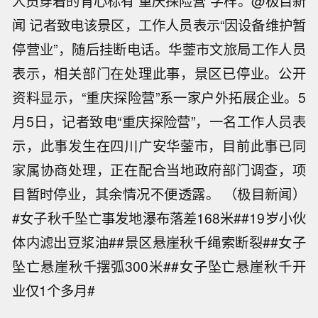
人员穿着的背心标有“重庆探险营”字样。@极目新
闻 记者致电该景区，工作人员表示“因设备维护暂
停营业”，随后挂断电话。华蓥市文旅局工作人员
表示，相关部门在处理此事，景区已停业。公开
资料显示，“重庆探险营”系一家户外拓展企业。5
月5日，记者致电“重庆探险营”，一名工作人员表
示，此事发生在四川广安华蓥市，目前此事已同
家属协商处理，正在配合当地政府部门调查，项
目暂时停业，其余情况不便透露。 （极目新闻）
#女子秋千坠亡事发地瀑布落差168米##19岁小伙
体内滤出豆浆油##景区悬崖秋千绳索断裂##女子
坠亡悬崖秋千摆弧300米##女子坠亡悬崖秋千开
【受台风“白海豚”影响 北京局地或将出
业仅1个多月#
现特大暴雨】今年第13号台风“白海豚”
俄罗斯国家原俄罗斯国家原子能公司
（强台风级）的中心已于9日17时30分