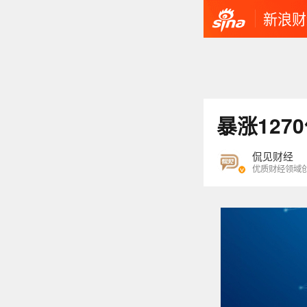
新浪财
暴涨127
侃见财经
优质财经领域