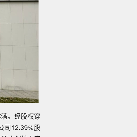
钵满。经股权穿
司12.39%股