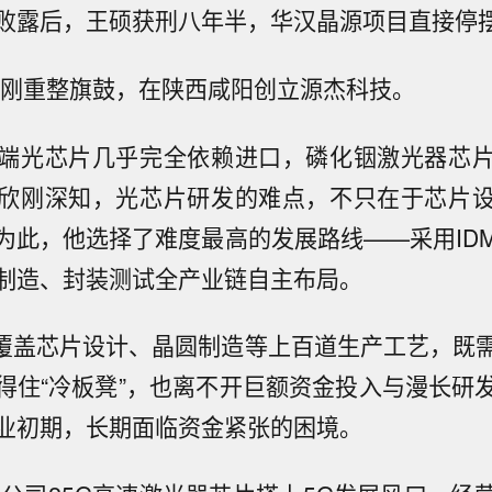
败露后，王硕获刑八年半，华汉晶源项目直接停
张欣刚重整旗鼓，在陕西咸阳创立源杰科技。
端光芯片几乎完全依赖进口，磷化铟激光器芯
欣刚深知，光芯片研发的难点，不只在于芯片
为此，他选择了难度最高的发展路线——采用ID
制造、封装测试全产业链自主布局。
式覆盖芯片设计、晶圆制造等上百道生产工艺，既
得住“冷板凳”，也离不开巨额资金投入与漫长研
业初期，长期面临资金紧张的困境。