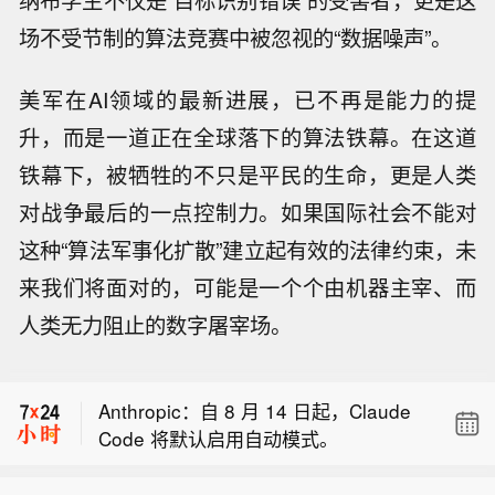
场不受节制的算法竞赛中被忽视的“数据噪声”。
美军在AI领域的最新进展，已不再是能力的提
升，而是一道正在全球落下的算法铁幕。在这道
铁幕下，被牺牲的不只是平民的生命，更是人类
对战争最后的一点控制力。如果国际社会不能对
这种“算法军事化扩散”建立起有效的法律约束，未
来我们将面对的，可能是一个个由机器主宰、而
美国疾控中心：自乌干达或南苏丹返回
人类无力阻止的数字屠宰场。
美国的美国公民及国民，若抵达美国 21
【美参议院通过一项对俄能源领域制裁
天内，必须经由指定机场入境，接受强
法案】当地时间8月7日，美国国会参议
化筛查。
Anthropic：自 8 月 14 日起，Claude
院以86票赞成、11票反对的投票结果，
Code 将默认启用自动模式。
通过一项针对俄罗斯能源领域的广泛制
美国疾控中心：自乌干达或南苏丹返回
裁法案，并将法案送交众议院审议。
美国的美国公民及国民，若抵达美国 21