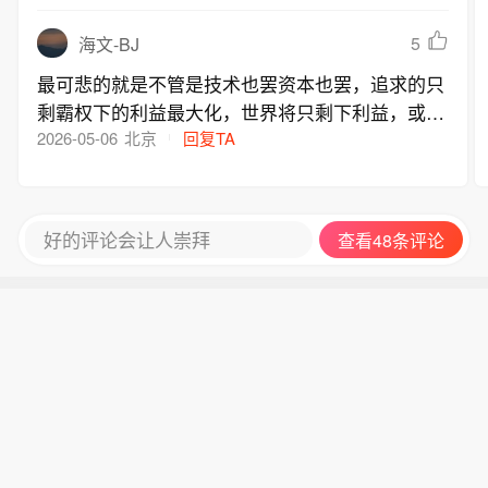
5
海文-BJ
最可悲的就是不管是技术也罢资本也罢，追求的只
剩霸权下的利益最大化，世界将只剩下利益，或应
被称为个体或少数群体的私利。本已过度私利化的
2026-05-06
北京
回复TA
社会最终将走向自我毁灭的不归路。
好的评论会让人崇拜
查看48条评论