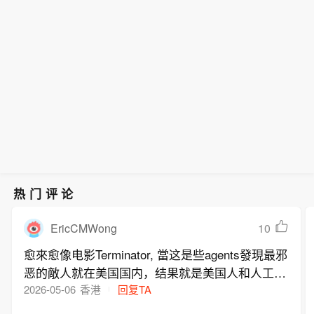
（央视新闻）
【美参议院通过一项对俄能源领域制裁
天内，必须经由指定机场入境，接受强
法案】当地时间8月7日，美国国会参议
化筛查。
院以86票赞成、11票反对的投票结果，
通过一项针对俄罗斯能源领域的广泛制
裁法案，并将法案送交众议院审议。
（央视新闻）
热门评论
EricCMWong
10
愈來愈像电影Terminator, 當这是些agents發現最邪
恶的敵人就在美国国内，结果就是美国人和人工智
能的内戰 …
2026-05-06
香港
回复TA