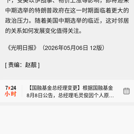
中期选举的特朗普政府在这一时期面临着更大的
政治压力。随着美国中期选举的临近，这对邻居
的关系如何发展变化值得关注。
《光明日报》（2026年05月06日 12版）
【雪佛兰将停止在中国市场销售？通用
[
责编：赵靓
]
汽车仍未正面回应】近日，有消息称，
【伊朗媒体公布“被击落的美以战机残骸
雪佛兰品牌将停止在中国市场销售。通
照片”】据美国有线电视新闻网(CNN)8
用汽车方面回应称，会继续在中国生产
【国融基金总经理变更】根据国融基金
日报道，伊朗英语新闻电视台(Press T
雪佛兰产品，并且积极探索在美国以外
8月8日公告，总经理毛灵俊因个人原因
V)在社交媒体上发布了过去几个月以
的海外市场机遇。同时，依旧会为现有
【雪佛兰将停止在中国市场销售？通用
离任，总经理职位暂由张圆辉代任。根
来，伊朗在战争中击落的美国和以色列
的中国雪佛兰车主提供完善的售后服务
汽车仍未正面回应】近日，有消息称，
据国融基金安排，该公司董事会选举韩
战机残骸。 据CNN报道，根据伊朗公布
保障。8月5日，上汽集团与通用汽车签
【伊朗媒体公布“被击落的美以战机残骸
雪佛兰品牌将停止在中国市场销售。通
光华拟任公司总经理，待韩光华完成相
的照片，其中展示了一架美国空军F-15
署合资续约协议，将上汽通用合资期限
照片”】据美国有线电视新闻网(CNN)8
用汽车方面回应称，会继续在中国生产
关程序后履职。
E“打击鹰”战斗机的残骸、多架无人机，
延长20年至2047年。但对于中国市场的
日报道，伊朗英语新闻电视台(Press T
雪佛兰产品，并且积极探索在美国以外
以及疑似MC-130J“突击队”特种作战飞
销售问题，通用汽车方面并没有正面回