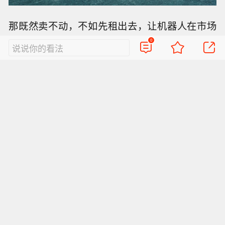
那既然卖不动，不如先租出去，让机器人在市场
上刷刷存在感，来一波曲线救国。
0
说说你的看法
所以对于整个机器人行业来说，
租赁更像是一个
过渡性质的商业模式。
但也有一个问题，如果机器人很长一段时间都没
法儿产生实际价值，这种热度又能维持多久？
甚至在张程看来，现阶段的租赁算不上一个特别
好的市场。
因为机器人的热度总是一阵一阵的，
大伙儿看得越多越没新鲜劲，而且还会暴露出更
多短板，被人发现除了跳舞啥也干不了。