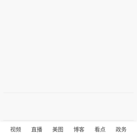
6、特朗普称：“距离2026年美国中期选
朗普的目标。 4、特朗普政府正加大力
举日还有87天。参议员们没有假期。通
度施压佛罗里达石油大亨、共和党捐赠
过《拯救法案》（SAVE Act）。没有借
人哈里·萨金特三世，要求其从委内瑞拉
口。”
撤资。 5、特朗普称：“泄露国家安全机
密者将面临严重后果以及牢狱之灾。”
6、特朗普称：“距离2026年美国中期选
举日还有87天。参议员们没有假期。通
过《拯救法案》（SAVE Act）。没有借
口。”
视频
直播
美图
博客
看点
政务