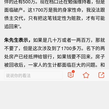
伴的还有500万。现在档口还在勉强维持着，但是
面临破产。这1700万是我的身家性命，我没法跟
债主交代，只有把这笔钱定性为赃款，才有可能
追回来”。
朱先生表示，
如果是几十万或者一两百万，那就
不要了，但是这次涉及到了1700多万。名下的两
处房产已经抵押给银行，如果钱要不回来，房子
被回收后，一家人的生计都面临巨大的问题。和
孩子沟通后，女儿知道只有自首这一条路，这也
0
说说你的看法
是没有办法的办法，家人的心情也很沉重。我现
在只希望，她能在法律的教育下彻底醒悟，也希
美国总统特朗普：（关于与瑞士的贸易
望能把钱追回来。
逆差）一笔就能抹去逆差。
【宁夏人大法制委员会原主任委员陈胜