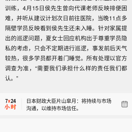
训练，4月15日侯先生曾向代课老师反映排便困
难，并听从建议计划次日前往医院，当晚11点多
隔壁学员反映看到侯先生还未入睡。针对家属提
出的巡逻问题，夏女士回应机构出于尊重学员隐
私的考虑，只会不定期进行巡逻，事发前后天气
较热，很多学员都开着门睡觉。所有处理以官方
调查为准，“需要我们承担什么样的责任我们都
欧洲斯托克600指数<.STOXX>在美国非
认。”
农就业数据公布后延续涨势，最新上涨
美元兑日元
下跌0.4%，报157.78。
0.76%。
日本财政大臣片山皐月：将持续与市场
沟通，以维持市场信任。
欧洲斯托克600指数<.STOXX>在美国非
农就业数据公布后延续涨势，最新上涨
美元兑日元
下跌0.4%，报157.78。
0.76%。