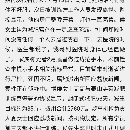
体不舒服，次日被训练营工作人员发现离世。监
控显示，他的房门整晚开着，灯也一直亮着。侯
女士认为减肥营存在一定巡查疏漏，“中间那段时
间没有任何一个人去巡逻或看一下， 去医院的时
候，医生都说了，我哥到医院时身体已经僵硬
了。”家属称死者2月底曾做过痔疮手术，术前检
查未提示手术相关指标异常，目前暂未对逝者进
行尸检，死因不明，属地派出所回应荔枝新闻，
案件正在侦办中。据侯女士哥哥与泰山美莱减肥
训练营签署的协议显示，封闭式减肥56天，减重
目标约为35斤，费用合计2760元。涉事机构负责
人夏女士回应荔枝新闻，按机构规定，所有学员
前三天都不进行训练，侯先生离世时未正式开课