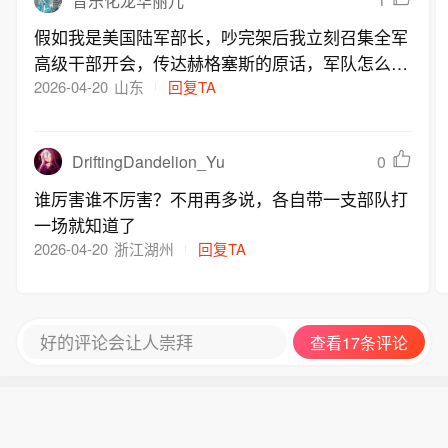
音乐化龙华丽儿
统等目标。同日，俄罗斯国防部发布通
道，一艘悬挂土耳其国旗的干货船当天
假如我是美国陆军部长，吵完架后我立刻召集全军
报说，俄武装部队当天动用陆基高精度
在俄罗斯的黑海港口遭无人机袭击，暂
高级干部开会，传达赫格塞斯的原话，军队怎么处
武器和攻击型无人机，打击乌克兰黑海
无人员伤亡。乌克兰是此次袭击“幕后
理都行
2026-04-20
山东
回复TA
港口内供乌军使用的油料罐，以及黑海
方”。（新华社）
水域两艘运送军备的乌克兰干货船。另
据俄新社同日援引土耳其相关消息源报
DriftingDandelion_Yu
0
道，一艘悬挂土耳其国旗的干货船当天
在俄罗斯的黑海港口遭无人机袭击，暂
谁厉害谁不厉害？不用再多说，各自带一支部队打
无人员伤亡。乌克兰是此次袭击“幕后
一场就知道了
方”。（新华社）
2026-04-20
浙江湖州
回复TA
好的评论会让人崇拜
查看17条评论