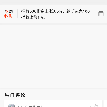
据乌克兰和俄罗斯7日分别发布消息，
标普500指数上涨0.5%，纳斯达克100
乌克兰在过去两天打击黑海和亚速海上
指数上涨1%。
的6艘俄罗斯船只，俄罗斯武装部队当
美国总统特朗普主持美国矿业圆桌会议
天打击了乌克兰在黑海的军用油料罐和
开始。
干货船。乌克兰无人系统部队司令罗伯
【俄乌互袭对方黑海船只等军事目标】
特·布拉乌季在社交媒体发布消息说，过
据乌克兰和俄罗斯7日分别发布消息，
去48小时内，乌克兰无人系统部队共打
乌克兰在过去两天打击黑海和亚速海上
击102个俄方目标，其中包括黑海和亚
的6艘俄罗斯船只，俄罗斯武装部队当
速海的6艘“影子舰队”船只，分别为两艘
天打击了乌克兰在黑海的军用油料罐和
油轮和4艘干货船。乌方还打击了俄方8
干货船。乌克兰无人系统部队司令罗伯
个运输装卸点、两座燃料和弹药库、两
特·布拉乌季在社交媒体发布消息说，过
套雷达系统、一套“山毛榉”防空导弹系
去48小时内，乌克兰无人系统部队共打
统等目标。同日，俄罗斯国防部发布通
击102个俄方目标，其中包括黑海和亚
报说，俄武装部队当天动用陆基高精度
速海的6艘“影子舰队”船只，分别为两艘
武器和攻击型无人机，打击乌克兰黑海
油轮和4艘干货船。乌方还打击了俄方8
港口内供乌军使用的油料罐，以及黑海
热门评论
个运输装卸点、两座燃料和弹药库、两
水域两艘运送军备的乌克兰干货船。另
套雷达系统、一套“山毛榉”防空导弹系
据俄新社同日援引土耳其相关消息源报
1