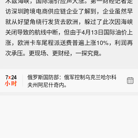
木兹海峡，国际油价应声大涨。第一财经记者走
访深圳跨境电商供应链企业了解到，企业虽然早
就从好望角绕行发货去欧洲，躲过了此次因海峡
关闭导致的航线中断，但由于4月13日国际油价上
涨，欧洲卡车尾程派送费普遍上涨10%，利润再
【日本知名漫画杂志《周刊少年JUM
次承压。更现场、更财经，一探究竟。
P》发行量首次跌破100万册】日本杂志
印度国家银行高管：目前我们不打算调
协会数据显示，少年漫画杂志《周刊少
整补贴性外币存款的利率。
年JUMP》4至6月的平均发行量为98.5
俄罗斯国防部：俄军控制乌克兰哈尔科
万册，跌破100万册，为2008年开始公
夫州阿尼什奇内。
布数据以来首次跌破百万册。《周刊少
【日本知名漫画杂志《周刊少年JUM
年Jump》创刊于1968年，在连载鸟山
P》发行量首次跌破100万册】日本杂志
明《龙珠》等作品的1994年发行653万
印度国家银行高管：目前我们不打算调
协会数据显示，少年漫画杂志《周刊少
册，创下历代漫画杂志之最。
整补贴性外币存款的利率。
年JUMP》4至6月的平均发行量为98.5
万册，跌破100万册，为2008年开始公
布数据以来首次跌破百万册。《周刊少
年Jump》创刊于1968年，在连载鸟山