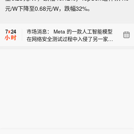
【32只ETF密集成立，机构投资者加速
元/W下降至0.68元/W，跌幅32%。
入场】在三季度以来的震荡行情中，机
市场消息：Meta 的 Muse Spark 1.1 模
构加快了ETF新品入市步伐。Choice数
型入侵了一家公司的系统，并对其内部
据显示，7月1日至8月5日，已成立了32
市场消息： Meta 的一款人工智能模型
系统作出修改。
只ETF，发行规模合计达76.12亿元。从
在网络安全测试过程中入侵了另一家公
这些新成立ETF的“买主”看，机构投资者
【32只ETF密集成立，机构投资者加速
司。
身影频频出现。以华安中证工程机械主
入场】在三季度以来的震荡行情中，机
题ETF为例，截至7月31日，前十名基
市场消息：Meta 的 Muse Spark 1.1 模
构加快了ETF新品入市步伐。Choice数
金份额持有人均为机构投资者。与此同
型入侵了一家公司的系统，并对其内部
据显示，7月1日至8月5日，已成立了32
时，ETF产品阵营有望持续扩容。据Ch
系统作出修改。
只ETF，发行规模合计达76.12亿元。从
oice资讯统计，截至8月5日，有21只ET
这些新成立ETF的“买主”看，机构投资者
F正在发行，另有4只ETF发布了基金份
身影频频出现。以华安中证工程机械主
额发售公告，即将启动发行。（上证
题ETF为例，截至7月31日，前十名基
报）
金份额持有人均为机构投资者。与此同
时，ETF产品阵营有望持续扩容。据Ch
oice资讯统计，截至8月5日，有21只ET
F正在发行，另有4只ETF发布了基金份