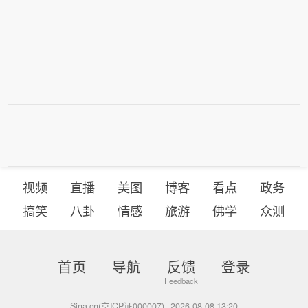
域的领先地位已毋庸置疑。”（中新网）
视频
直播
美图
博客
看点
政务
搞笑
八卦
情感
旅游
佛学
众测
首页
导航
反馈
登录
Sina.cn(京ICP证000007)
2026-08-08 13:20