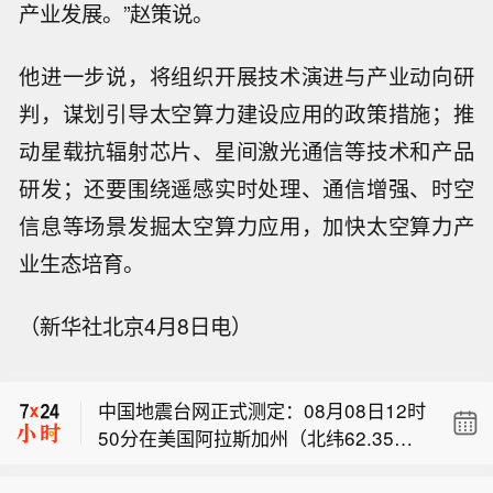
产业发展。”赵策说。
他进一步说，将组织开展技术演进与产业动向研
判，谋划引导太空算力建设应用的政策措施；推
动星载抗辐射芯片、星间激光通信等技术和产品
研发；还要围绕遥感实时处理、通信增强、时空
信息等场景发掘太空算力应用，加快太空算力产
业生态培育。
【中国人民银行副行长宣昌能会见加拿
（新华社北京4月8日电）
大养老基金投资公司总裁兼首席执行官
【日媒：中国企业高校研发总投入超美
约翰·格雷厄姆】2026年7月21日，中国
国，居世界第一】据日媒8日报道，中
人民银行副行长宣昌能会见加拿大养老
中国地震台网正式测定：08月08日12时
国企业和高校研发总投入已超过美国，
基金投资公司总裁兼首席执行官约翰·格
50分在美国阿拉斯加州（北纬62.35
位居世界第一。 据报道，日本文部科学
雷厄姆，双方就全球经济金融形势、中
【中国人民银行副行长宣昌能会见加拿
度，西经152.25度）发生5.2级地震，
省7日发布的“2026年科技指标”显示，
国宏观经济政策、加拿大养老基金投资
大养老基金投资公司总裁兼首席执行官
震源深度10千米。