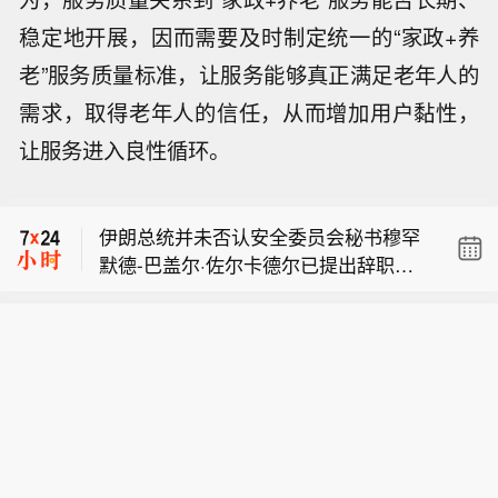
稳定地开展，因而需要及时制定统一的“家政+养
老”服务质量标准，让服务能够真正满足老年人的
需求，取得老年人的信任，从而增加用户黏性，
泰国国际航空：受台风“白海豚”影响，
让服务进入良性循环。
多架航班取消。
黎巴嫩消息人士：黎巴嫩坚持要求实现
全面停火，才会重返罗马谈判。
伊朗总统并未否认安全委员会秘书穆罕
默德-巴盖尔·佐尔卡德尔已提出辞职的
泰国国际航空：受台风“白海豚”影响，
媒体报道，他表示：“我们之间确实存在
多架航班取消。
一些分歧，目前正努力解决。”
黎巴嫩消息人士：黎巴嫩坚持要求实现
全面停火，才会重返罗马谈判。