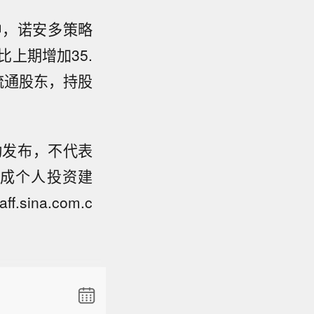
中，诺安多策略
比上期增加35.
大流通股东，持股
动发布，不代表
成个人投资建
na.com.c
6日，美
2条，对进
以支持美
口价格分