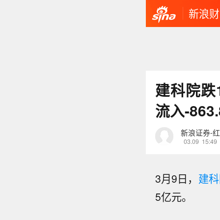
新浪财
建科院跌1
流入-863
新浪证券-
03.09
15:49
3月9日，
建科
5亿元。