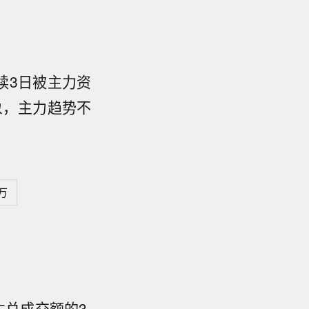
连续3日被主力资
象，主力趋势不
3万
占总成交额的3.