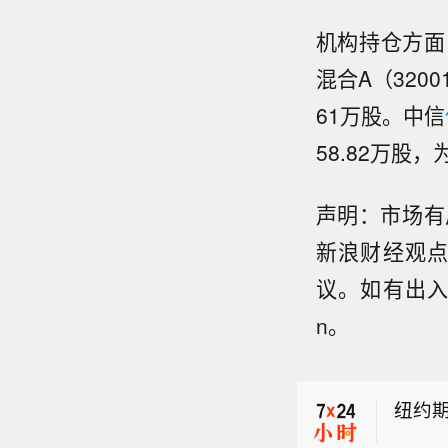
机构持仓方面
混合A（320
61万股。中信
58.82万股
声明：市场有
新浪财经观
纽约期
议。如有出入请
现货黄
n。
【特
国总统
纽约期
口多
国国