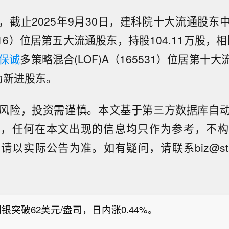
，截止2025年9月30日，建科院十大流通股东
016）位居第五大流通股东，持股104.11万股，相
保诚
多策略混合(LOF)A（165531）位居第十
，为新进股东。
风险，投资需谨慎。本文基于第三方数据库自
点，任何在本文出现的信息均只作为参考，不构
银突破62美元/盎司，日内涨0.44%。
以实际公告为准。如有疑问，请联系biz@staff.si
金突破4240美元/盎司，日内跌0.01%。
朗普宣布对多晶硅及其衍生产品加征关税】当地时间8月
特朗普签署行政令，依据《1962年贸易扩展法》第23
银突破62美元/盎司，日内涨0.44%。
晶硅及其衍生产品采取最低进口价格和额外关税措施，
内多晶硅、半导体和太阳能供应链。公告规定，最低进