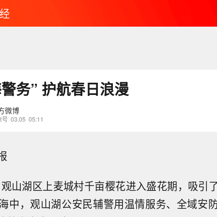
经
海警务” 护航春日浪漫
方微博
账号
03.05
05:11
报
，观山湖区上麦城村千亩樱花进入盛花期，吸引
海中，观山湖公安民辅警用温情服务、全域安