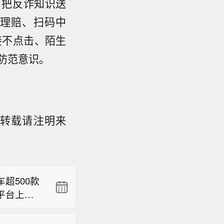
，把反诈知识送
理赔、扫码中
接不点击、陌生
防范意识。
，转载请注明来
发表研报
较该行预
克兰《基
9%。该行
方提供更
”评级，目标
超500款
据白宫社
净负债比率
平台上表
克兰迫切需
金流，相
发表研报
00款的说
，“我们
较该行预
生款的合并