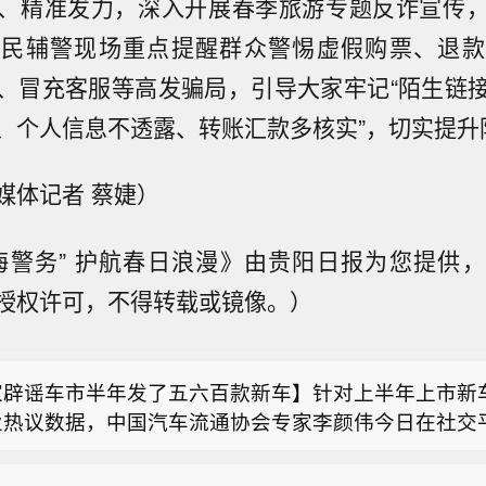
、精准发力，深入开展春季旅游专题反诈宣传
。民辅警现场重点提醒群众警惕虚假购票、退款
、冒充客服等高发骗局，引导大家牢记“陌生链
、个人信息不透露、转账汇款多核实”，切实提升
媒体记者 蔡婕）
海警务” 护航春日浪漫》由贵阳日报为您提供
：上调太古目标价至95港元，维持“中性”评级】瑞银
授权许可，不得转载或镜像。）
古上半年经常性基本溢利70亿港元，同比增长48%，
连斯基要导弹，特朗普最新表态：我们也想要】综合乌
9%，中期息同比增长15%至每股1.5港元，派息比率2
立报》等媒体报道，对于乌克兰总统泽连斯基呼吁向乌
古2026至28年各年盈测介乎11%至13%，维持“中性
家辟谣车市半年发了五六百款新车】针对上半年上市新车
弹，美国总统特朗普当地时间8月6日作出最新表态。根
7港元上调9%至95港元。该行表示，太古的净负债及
业热议数据，中国汽车流通协会专家李颜伟今日在社交
体账号发布的视频，有记者6日提到，泽连斯基发表乌
半年前有所改善，主要是由于航空及饮料业务的强劲现
：上调太古目标价至95港元，维持“中性”评级】瑞银
026年1-6月国内全新车型仅约165款，市面流传500至6
导弹或者“爱国者”导弹系统的言论。特朗普对此回应称
亦是公司承诺维持50%派息比率的原因。
古上半年经常性基本溢利70亿港元，同比增长48%，
严谨。 李颜伟解释，500多款是车型+各类配置、衍
要导弹”。（环球网）