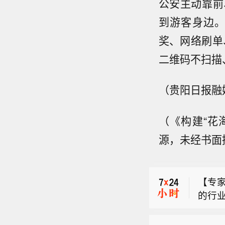
公安主动靠前
到游客身边
奖、网络刷单
二维码不扫描
（贵阳日报融
（《构建“花
【瑞银
源，未经书面
指，太
【泽
测高出
辅独
上调太
【专
多导
价由8
的行
交媒
均较
【瑞银
示，2
要远程
信这
指，太
法并不
也想