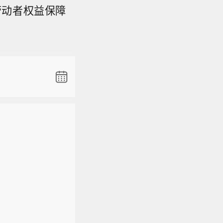
劳动者权益保障
在社交媒体
新华社）
】中国地震
北纬39.
在社交媒体
新华社）
】中国地震
北纬39.